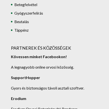
Betegfelvétel
Gyógyszerfelírás
Beutalás
Táppénz
PARTNEREK ÉS KÖZÖSSÉGEK
Kövessen minket Facebookon!
A legnagyobb online orvosi közösség.
SupportHopper
Gyors és biztonságos távoli asztali szoftver.
Erodium
Erodium Orvosi Betegirányító Rendszer