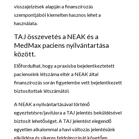
visszajelzések alapján a finanszírozás
szempontjából kiemelten hasznos lehet a
használata.
TAJ összevetés a NEAK és a
MedMax paciens nyilvántartása
között.
Előfordulhat, hogy a praxisba bejelentkeztetett
pacienseink létszáma eltér a NEAK által
finanszírozás során figyelembe vett bejelentkezett
biztosítottak létszámától.
A NEAK a nyilvántartásával történő
egyeztetésre/javításra a TAJ jelentés beküldésével
biztosít lehetőséget. A TAJ jelentést elegendő
egyetlen alkalommal a havi változás jelentésünk
elküldése és sikeres feldolgozását követően