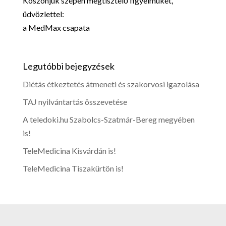
Köszönjük szépen megtisztelő figyelmüket,
üdvözlettel:
a MedMax csapata
Legutóbbi bejegyzések
Diétás étkeztetés átmeneti és szakorvosi igazolása
TAJ nyilvántartás összevetése
A teledoki.hu Szabolcs-Szatmár-Bereg megyében
is!
TeleMedicina Kisvárdán is!
TeleMedicina Tiszakürtön is!