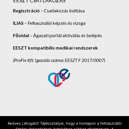
EESZT CSATLAKOZÁS
Regisztráció
– Csatlakozás indítása
ILIAS
– Felhasználói képzés és vizsga
Főoldal
– Ágazati portál aktiválás és belépés
EESZT kompatibilis medikai rendszerek
(ProFix Kft.
Igazolás száma: EESZT F 2017/0007)
Kedves Látogató! Tájékoztatjuk, hogy a honlapon a felhasználói
ProFix Kft. 2025. - Minden jog fenntartva! -