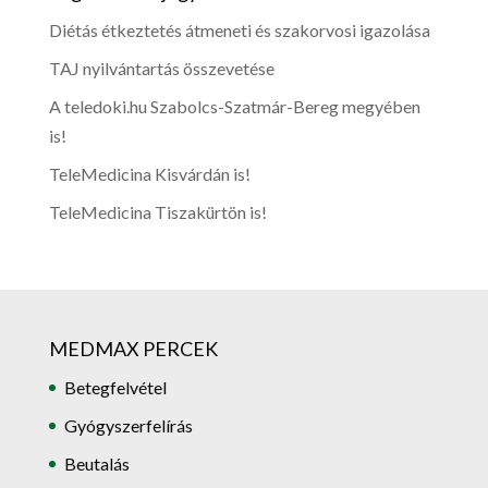
Diétás étkeztetés átmeneti és szakorvosi igazolása
TAJ nyilvántartás összevetése
A teledoki.hu Szabolcs-Szatmár-Bereg megyében
is!
TeleMedicina Kisvárdán is!
TeleMedicina Tiszakürtön is!
MEDMAX PERCEK
Betegfelvétel
Gyógyszerfelírás
Beutalás