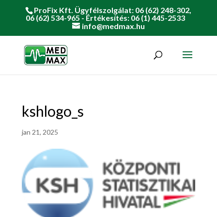
ProFix Kft. Ügyfélszolgálat: 06 (62) 248-302,
06 (62) 534-965 - Értékesítés: 06 (1) 445-2533
info@medmax.hu
kshlogo_s
jan 21, 2025