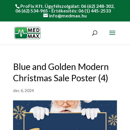
ProFix Kft. Ügyfélszolgálat: 06 (62) 248-302,
06 (62) 534-965 - Értékesítés: 06 (1) 445-2533
info@medmax.hu
Blue and Golden Modern
Christmas Sale Poster (4)
dec 6, 2024