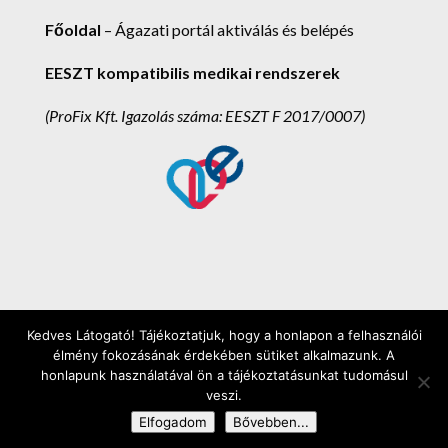
Főoldal
– Ágazati portál aktiválás és belépés
EESZT kompatibilis medikai rendszerek
(ProFix Kft.
Igazolás száma: EESZT F 2017/0007)
Kedves Látogató! Tájékoztatjuk, hogy a honlapon a felhasználói
ProFix Kft. 2025. - Minden jog fenntartva! -
élmény fokozásának érdekében sütiket alkalmazunk. A
Ügyfélszolgálat: (62) 248-302 - Értékesítés: (1)
honlapunk használatával ön a tájékoztatásunkat tudomásul
veszi.
445-2533 - E-mail: info@medmax.hu - Szívvel,
Elfogadom
Bővebben...
lélekkel, ötlettel!