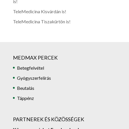
is!
TeleMedicina Kisvárdán is!
TeleMedicina Tiszakürtön is!
MEDMAX PERCEK
Betegfelvétel
Gyógyszerfelírás
Beutalás
Táppénz
PARTNEREK ÉS KÖZÖSSÉGEK