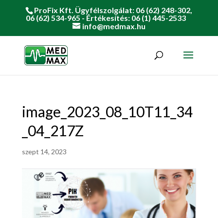
ProFix Kft. Ügyfélszolgálat: 06 (62) 248-302,
06 (62) 534-965 - Értékesítés: 06 (1) 445-2533
info@medmax.hu
image_2023_08_10T11_34
_04_217Z
szept 14, 2023