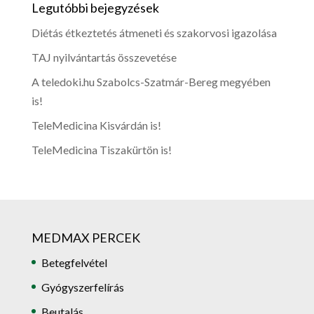
Legutóbbi bejegyzések
Diétás étkeztetés átmeneti és szakorvosi igazolása
TAJ nyilvántartás összevetése
A teledoki.hu Szabolcs-Szatmár-Bereg megyében
is!
TeleMedicina Kisvárdán is!
TeleMedicina Tiszakürtön is!
MEDMAX PERCEK
Betegfelvétel
Gyógyszerfelírás
Beutalás