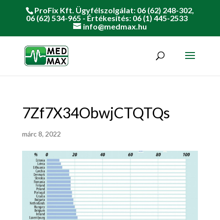
ProFix Kft. Ügyfélszolgálat: 06 (62) 248-302,
06 (62) 534-965 - Értékesítés: 06 (1) 445-2533
info@medmax.hu
7Zf7X34ObwjCTQTQs
márc 8, 2022