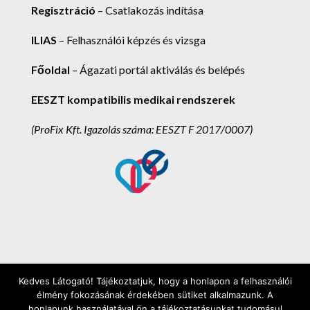
Regisztráció
– Csatlakozás indítása
ILIAS
– Felhasználói képzés és vizsga
Főoldal
– Ágazati portál aktiválás és belépés
EESZT kompatibilis medikai rendszerek
(ProFix Kft.
Igazolás száma: EESZT F 2017/0007)
Kedves Látogató! Tájékoztatjuk, hogy a honlapon a felhasználói
ProFix Kft. 2025. - Minden jog fenntartva! -
élmény fokozásának érdekében sütiket alkalmazunk. A
Ügyfélszolgálat: (62) 248-302 - Értékesítés: (1)
honlapunk használatával ön a tájékoztatásunkat tudomásul