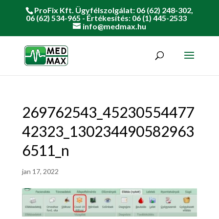
ProFix Kft. Ügyfélszolgálat: 06 (62) 248-302,
06 (62) 534-965 - Értékesítés: 06 (1) 445-2533
info@medmax.hu
269762543_45230554477
42323_130234490582963
6511_n
jan 17, 2022