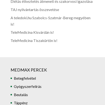
Diétás étkeztetés átmeneti és szakorvosi igazolása
TAJ nyilvántartás összevetése
A teledoki.hu Szabolcs-Szatmár-Bereg megyében
is!
TeleMedicina Kisvárdán is!
TeleMedicina Tiszakürtön is!
MEDMAX PERCEK
Betegfelvétel
Gyógyszerfelírás
Beutalás
Táppénz