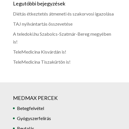
Legutóbbi bejegyzések
Diétás étkeztetés átmeneti és szakorvosi igazolása
TAJ nyilvántartás összevetése
A teledoki.hu Szabolcs-Szatmár-Bereg megyében
is!
TeleMedicina Kisvárdán is!
TeleMedicina Tiszakürtön is!
MEDMAX PERCEK
Betegfelvétel
Gyógyszerfelírás
Beutalás