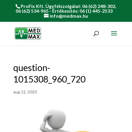
ProFix Kft. Ügyfélszolgálat: 06 (62) 248-302,
06 (62) 534-965 - Értékesítés: 06 (1) 445-2533
info@medmax.hu
question-
1015308_960_720
aug 12, 2020