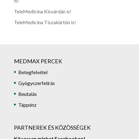
is!
TeleMedicina Kisvárdán is!
TeleMedicina Tiszakürtön is!
MEDMAX PERCEK
Betegfelvétel
Gyógyszerfelírás
Beutalás
Táppénz
PARTNEREK ÉS KÖZÖSSÉGEK
Kövessen minket Facebookon!