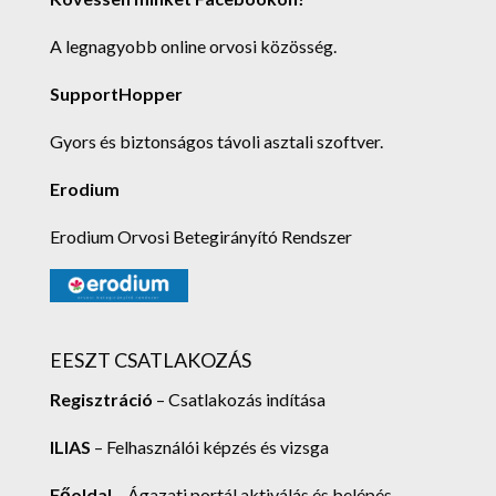
A legnagyobb online orvosi közösség.
SupportHopper
Gyors és biztonságos távoli asztali szoftver.
Erodium
Erodium Orvosi Betegirányító Rendszer
EESZT CSATLAKOZÁS
Regisztráció
– Csatlakozás indítása
ILIAS
– Felhasználói képzés és vizsga
Főoldal
– Ágazati portál aktiválás és belépés