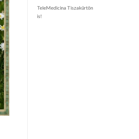
TeleMedicina Tiszakürtön
is!