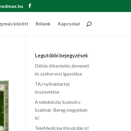
medmax.hu
gymás között
Rólunk
Kapcsolat
Legutóbbi bejegyzések
Diétás étkeztetés átmeneti
és szakorvosi igazolása
TAJ nyilvántartás
összevetése
A teledoki.hu Szabolcs-
Szatmár-Bereg megyében
is!
TeleMedicina Kisvárdán is!