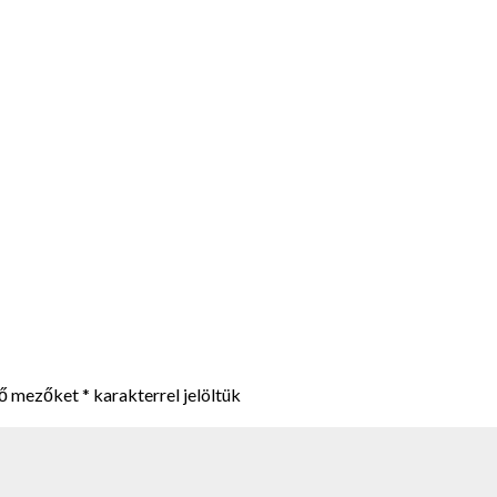
ző mezőket
*
karakterrel jelöltük