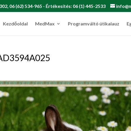
302, 06 (62) 534-965 - Értékesítés: 06 (1) 445-2533
info@
Kezdőoldal
MedMax
Programváltó útikalauz
E
FAD3594A025