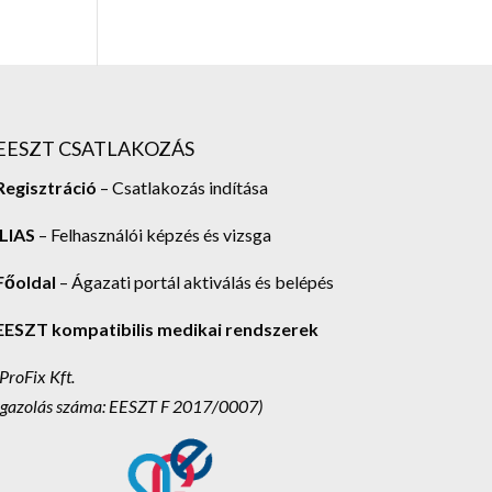
EESZT CSATLAKOZÁS
Regisztráció
– Csatlakozás indítása
ILIAS
– Felhasználói képzés és vizsga
Főoldal
– Ágazati portál aktiválás és belépés
EESZT kompatibilis medikai rendszerek
(ProFix Kft.
Igazolás száma: EESZT F 2017/0007)