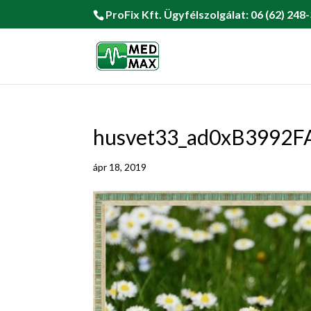
ProFix Kft. Ügyfélszolgálat: 06 (62) 248-
husvet33_ad0xB3992
ápr 18, 2019