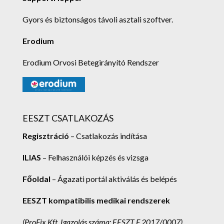
Gyors és biztonságos távoli asztali szoftver.
Erodium
Erodium Orvosi Betegirányító Rendszer
EESZT CSATLAKOZÁS
Regisztráció
– Csatlakozás indítása
ILIAS
– Felhasználói képzés és vizsga
Főoldal
– Ágazati portál aktiválás és belépés
EESZT kompatibilis medikai rendszerek
(ProFix Kft.
Igazolás száma: EESZT F 2017/0007)