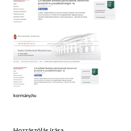
kormány.hu
Hozzászólás írása