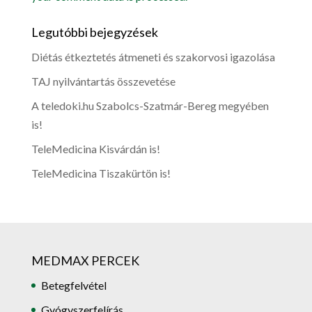
Legutóbbi bejegyzések
Diétás étkeztetés átmeneti és szakorvosi igazolása
TAJ nyilvántartás összevetése
A teledoki.hu Szabolcs-Szatmár-Bereg megyében
is!
TeleMedicina Kisvárdán is!
TeleMedicina Tiszakürtön is!
MEDMAX PERCEK
Betegfelvétel
Gyógyszerfelírás