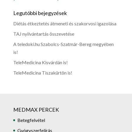
Legutóbbi bejegyzések
Diétás étkeztetés átmeneti és szakorvosi igazolása
TAJ nyilvántartás összevetése
A teledoki.hu Szabolcs-Szatmár-Bereg megyében
is!
TeleMedicina Kisvárdán is!
TeleMedicina Tiszakürtön is!
MEDMAX PERCEK
Betegfelvétel
Gyógyszerfelírás