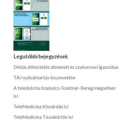
Legutóbbi bejegyzések
Diétás étkeztetés átmeneti és szakorvosi igazolása
TAJ nyilvántartás összevetése
A teledoki.hu Szabolcs-Szatmár-Bereg megyében
is!
TeleMedicina Kisvárdán is!
TeleMedicina Tiszakürtön is!