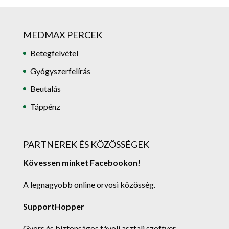
MEDMAX PERCEK
Betegfelvétel
Gyógyszerfelírás
Beutalás
Táppénz
PARTNEREK ÉS KÖZÖSSÉGEK
Kövessen minket Facebookon!
A legnagyobb online orvosi közösség.
SupportHopper
Gyors és biztonságos távoli asztali szoftver.