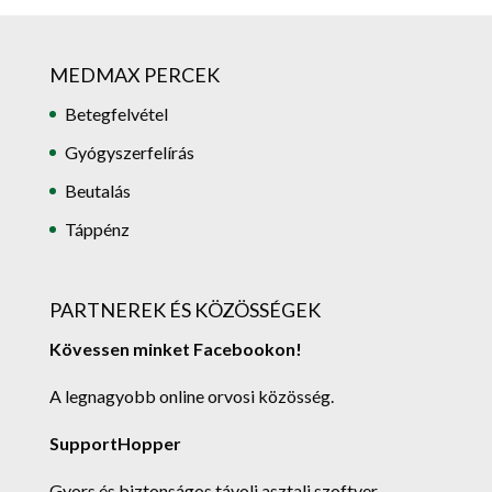
MEDMAX PERCEK
Betegfelvétel
Gyógyszerfelírás
Beutalás
Táppénz
PARTNEREK ÉS KÖZÖSSÉGEK
Kövessen minket Facebookon!
A legnagyobb online orvosi közösség.
SupportHopper
Gyors és biztonságos távoli asztali szoftver.