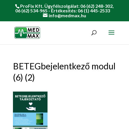
ProFix Kft. Ügyfélszolgálat: 06 (62) 248-302,
06 (62) 534-965 - Értékesítés: 06 (1) 445-2533
info@medmax.hu
BETEGbejelentkező modul
(6) (2)