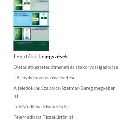
Legutóbbi bejegyzések
Diétás étkeztetés átmeneti és szakorvosi igazolása
TAJ nyilvántartás összevetése
A teledoki.hu Szabolcs-Szatmár-Bereg megyében
is!
TeleMedicina Kisvárdán is!
TeleMedicina Tiszakürtön is!