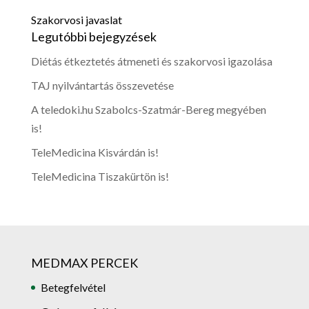
Szakorvosi javaslat
Legutóbbi bejegyzések
Diétás étkeztetés átmeneti és szakorvosi igazolása
TAJ nyilvántartás összevetése
A teledoki.hu Szabolcs-Szatmár-Bereg megyében
is!
TeleMedicina Kisvárdán is!
TeleMedicina Tiszakürtön is!
MEDMAX PERCEK
Betegfelvétel