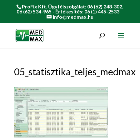
ProFix Kft. Ügyfélszolgálat: 06 (62) 248-302,
06 (62) 534-965 - Értékesítés: 06 (1) 445-2533
info@medmax.hu
05_statisztika_teljes_medmax