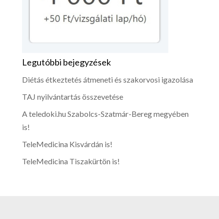
Legutóbbi bejegyzések
Diétás étkeztetés átmeneti és szakorvosi igazolása
TAJ nyilvántartás összevetése
A teledoki.hu Szabolcs-Szatmár-Bereg megyében
is!
TeleMedicina Kisvárdán is!
TeleMedicina Tiszakürtön is!