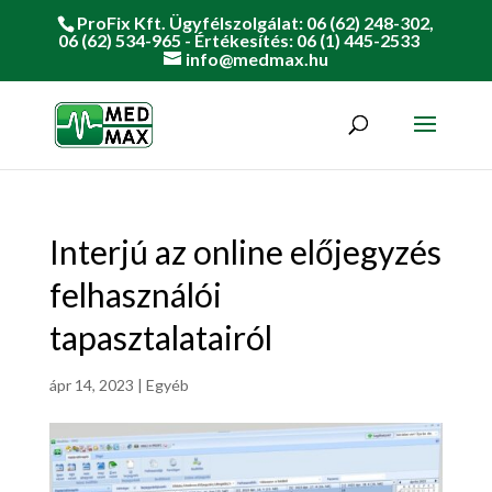
ProFix Kft. Ügyfélszolgálat: 06 (62) 248-302,
06 (62) 534-965 - Értékesítés: 06 (1) 445-2533
info@medmax.hu
Interjú az online előjegyzés
felhasználói
tapasztalatairól
ápr 14, 2023
|
Egyéb