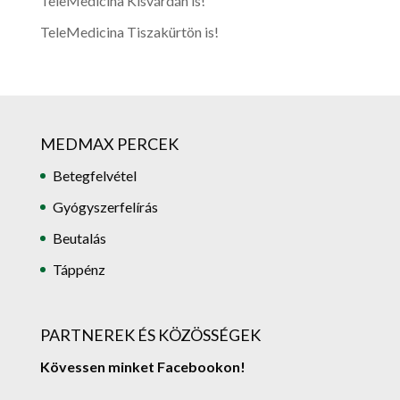
TeleMedicina Kisvárdán is!
TeleMedicina Tiszakürtön is!
MEDMAX PERCEK
Betegfelvétel
Gyógyszerfelírás
Beutalás
Táppénz
PARTNEREK ÉS KÖZÖSSÉGEK
Kövessen minket Facebookon!