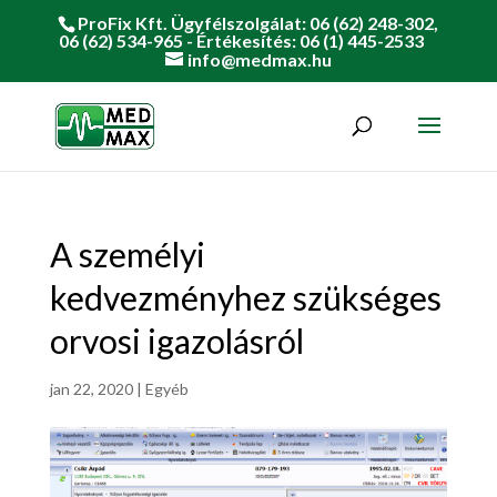
ProFix Kft. Ügyfélszolgálat: 06 (62) 248-302,
06 (62) 534-965 - Értékesítés: 06 (1) 445-2533
info@medmax.hu
A személyi
kedvezményhez szükséges
orvosi igazolásról
jan 22, 2020
|
Egyéb