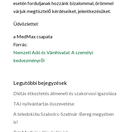
esetén forduljanak hozzánk bizalommal, örömmel
várjuk megtisztelő kérdéseiket, jelentkezésüket.
Üdvözlettel:
a MedMax csapata
Forrás:
Nemzeti Adó és Vámhivatal: A személyi
kedvezményről
Legutóbbi bejegyzések
Diétás étkeztetés átmeneti és szakorvosi igazolása
TAJ nyilvántartás összevetése
A teledoki.hu Szabolcs-Szatmár-Bereg megyében
is!