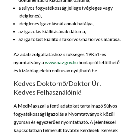
a súlyos fogyatékosság jellege (végleges vagy
ideiglenes),
ideiglenes igazolásnál annak hatálya,
az igazolás kiállításának dátuma,
az igazolást kiállító szakorvos/háziorvos aláírása.
Az adatszolgáltatáshoz szükséges 19K51-es
nyomtatvány a
www.nav.gov.hu
honlapról letölthető
és kizárólag elektronikusan nyújtható be.
Kedves Doktornő/Doktor Úr!
Kedves Felhasználóink!
A MedMaxszal a fenti adatokat tartalmazó Súlyos
fogyatékossági igazolás a Nyomtatványok közül
gyorsan és egyszerűen nyomtatható. A jelentéssel
kapcsolatban felmerült további kérdések, kérések