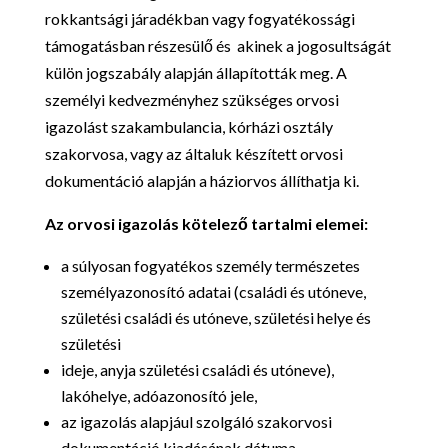
rokkantsági járadékban vagy fogyatékossági
támogatásban részesülő és akinek a jogosultságát
külön jogszabály alapján állapították meg. A
személyi kedvezményhez szükséges orvosi
igazolást szakambulancia, kórházi osztály
szakorvosa, vagy az általuk készített orvosi
dokumentáció alapján a háziorvos állíthatja ki.
Az orvosi igazolás kötelező tartalmi elemei:
a súlyosan fogyatékos személy természetes
személyazonosító adatai (családi és utóneve,
születési családi és utóneve, születési helye és
születési
ideje, anyja születési családi és utóneve),
lakóhelye, adóazonosító jele,
az igazolás alapjául szolgáló szakorvosi
dokumentáció kiadásának dátuma,