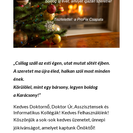
„Csillag száll az esti égen, utat mutat sötét éjben.
A szeretet ma újra éled, halkan szól most minden
ének.
Körülölel, mint egy bársony, legyen boldog
a
Karácsony
!”
Kedves Doktornő, Doktor Úr, Asszisztensek és
Informatikus Kollégák! Kedves Felhasználóink!
Köszönjük a sok-sok kedves üzenetet, ünnepi
jókívánságot, amelyet kaptunk Önöktől!