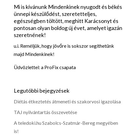
Mi is kívánunk Mindenkinek nyugodt és békés
ünnepi készülődést, szeretetteljes,
egészségben töltött, meghitt Karácsonyt és
pontosan olyan boldog új évet, amelyet igazán
szeretnének!
u.i. Reméljük, hogy jövőre is sokszor segíthetünk
majd Mindenkinek!
Üdvözlettel: a ProFix csapata
Legutóbbi bejegyzések
Diétás étkeztetés átmeneti és szakorvosi igazolása
TAJ nyilvántartás összevetése
A teledoki.hu Szabolcs-Szatmár-Bereg megyében
is!