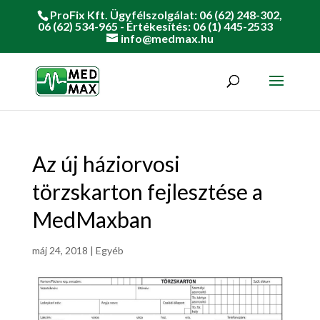
ProFix Kft. Ügyfélszolgálat: 06 (62) 248-302,
06 (62) 534-965 - Értékesítés: 06 (1) 445-2533
info@medmax.hu
Az új háziorvosi
törzskarton fejlesztése a
MedMaxban
máj 24, 2018
|
Egyéb