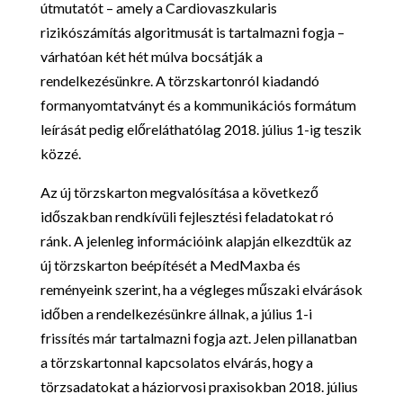
útmutatót – amely a Cardiovaszkularis
rizikószámítás algoritmusát is tartalmazni fogja –
várhatóan két hét múlva bocsátják a
rendelkezésünkre. A törzskartonról kiadandó
formanyomtatványt és a kommunikációs formátum
leírását pedig előreláthatólag 2018. július 1-ig teszik
közzé.
Az új törzskarton megvalósítása a következő
időszakban rendkívüli fejlesztési feladatokat ró
ránk. A jelenleg információink alapján elkezdtük az
új törzskarton beépítését a MedMaxba és
reményeink szerint, ha a végleges műszaki elvárások
időben a rendelkezésünkre állnak, a július 1-i
frissítés már tartalmazni fogja azt. Jelen pillanatban
a törzskartonnal kapcsolatos elvárás, hogy a
törzsadatokat a háziorvosi praxisokban 2018. július