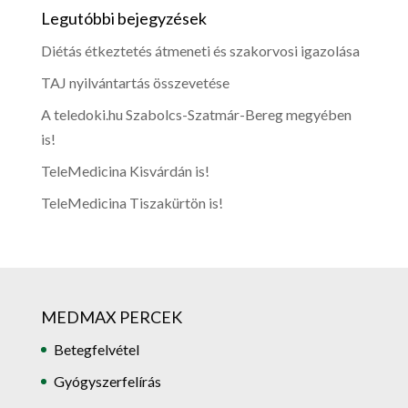
Legutóbbi bejegyzések
Diétás étkeztetés átmeneti és szakorvosi igazolása
TAJ nyilvántartás összevetése
A teledoki.hu Szabolcs-Szatmár-Bereg megyében
is!
TeleMedicina Kisvárdán is!
TeleMedicina Tiszakürtön is!
MEDMAX PERCEK
Betegfelvétel
Gyógyszerfelírás