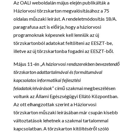
Az OALI weboldalán május elején publikálták a
Háziorvosi törzskarton megvalósításához a 75
oldalas műszaki leírást. A rendeletmódosítás 18/A.
paragrafusa azt is előírja, hogy a háziorvosi
programoknak képesnek kell lenniük az új
törzskartonból adatokat feltölteni az EESZT-be,
illetve az új törzskartonba fogadni az EESZT-ből.
Május 11-én „
A háziorvosi rendszerekben bevezetendő
törzskarton adattartalmával és formátumával
kapcsolatos informatikai fejlesztési
feladatok/elvárások
” című szakmai megbeszélésen
voltunk az Állami Egészségügyi Ellátó Központban.
Az ott elhangzottak szerint a Háziorvosi
törzskarton műszaki leírásában már csupán kisebb
változtatások lehetnek a szakmai tartalommal
kapcsolatban. A törzskarton kitöltéséről szóló