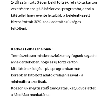
1-től számított 3 éven belül töltsék fel a törzskarton
vezetésére szolgáló háziorvosi programba, azzal a
kitétellel, hogy évente legalább a bejelentkezett
biztosítottak 30%-ának adatait szükséges
feltölteni.
Kedves Felhasználóink!
Természetesen minden eszközt meg fogunk ragadni
annak érdekében, hogy az új törzskarton
kitöltésének idejét – pl. a programban már
korábban kitöltött adatok felajánlásával – a
minimálisra szorítsuk.
Köszönjük megtisztelő támogatásukat, üdvözlettel:
a MedMax munkatársai