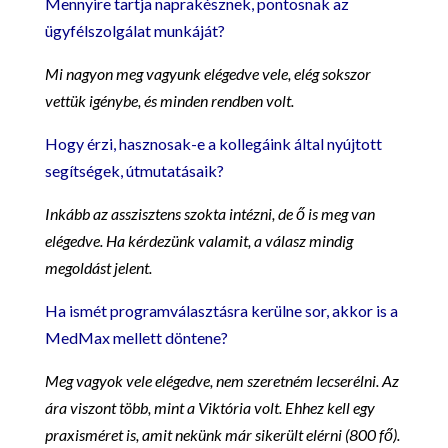
Mennyire tartja naprakésznek, pontosnak az
ügyfélszolgálat munkáját?
Mi nagyon meg vagyunk elégedve vele, elég sokszor
vettük igénybe, és minden rendben volt.
Hogy érzi, hasznosak-e a kollegáink által nyújtott
segítségek, útmutatásaik?
Inkább az asszisztens szokta intézni, de ő is meg van
elégedve. Ha kérdezünk valamit, a válasz mindig
megoldást jelent.
Ha ismét programválasztásra kerülne sor, akkor is a
MedMax mellett döntene?
Meg vagyok vele elégedve, nem szeretném lecserélni. Az
ára viszont több, mint a Viktória volt. Ehhez kell egy
praxisméret is, amit nekünk már sikerült elérni (800 fő).