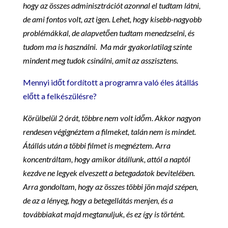
hogy az összes adminisztrációt azonnal el tudtam látni,
de ami fontos volt, azt igen. Lehet, hogy kisebb-nagyobb
problémákkal, de alapvetően tudtam menedzselni, és
tudom ma is használni. Ma már gyakorlatilag szinte
mindent meg tudok csinálni, amit az asszisztens.
Mennyi időt fordított a programra való éles átállás
előtt a felkészülésre?
Körülbelül 2 órát, többre nem volt időm. Akkor nagyon
rendesen végignéztem a filmeket, talán nem is mindet.
Átállás után a többi filmet is megnéztem. Arra
koncentráltam, hogy amikor átállunk, attól a naptól
kezdve ne legyek elveszett a betegadatok bevitelében.
Arra gondoltam, hogy az összes többi jön majd szépen,
de az a lényeg, hogy a betegellátás menjen, és a
továbbiakat majd megtanuljuk, és ez így is történt.