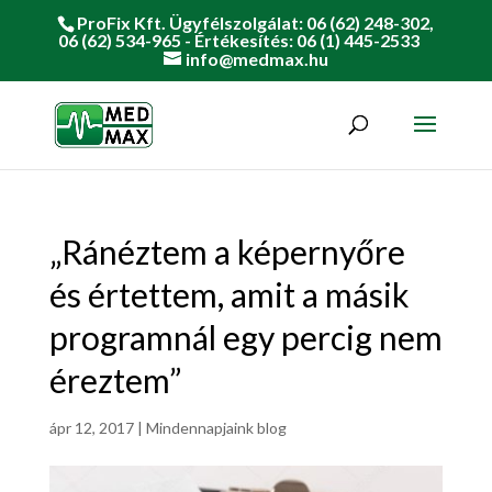
ProFix Kft. Ügyfélszolgálat: 06 (62) 248-302,
06 (62) 534-965 - Értékesítés: 06 (1) 445-2533
info@medmax.hu
„Ránéztem a képernyőre
és értettem, amit a másik
programnál egy percig nem
éreztem”
ápr 12, 2017
|
Mindennapjaink blog