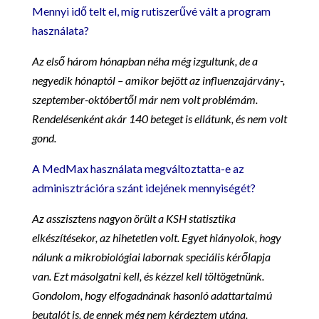
Mennyi idő telt el, míg rutiszerűvé vált a program
használata?
Az első három hónapban néha még izgultunk, de a
negyedik hónaptól – amikor bejött az influenzajárvány-,
szeptember-októbertől már nem volt problémám.
Rendelésenként akár 140 beteget is ellátunk, és nem volt
gond.
A MedMax használata megváltoztatta-e az
adminisztrációra szánt idejének mennyiségét?
Az asszisztens nagyon örült a KSH statisztika
elkészítésekor, az hihetetlen volt. Egyet hiányolok, hogy
nálunk a mikrobiológiai labornak speciális kérőlapja
van. Ezt másolgatni kell, és kézzel kell töltögetnünk.
Gondolom, hogy elfogadnának hasonló adattartalmú
beutalót is, de ennek még nem kérdeztem utána.