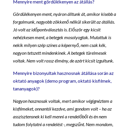
Mennyire ment gördülékenyen az átállás?
Gördülékenyen ment, nyáron álltunk át, amikor kisebb a
forgalmunk, nagyobb zökkenő nélkül sikerült az átállás.
Jó volt az időpontválasztás is. Először egy kicsit
nehézkesen ment, a betegek mosolyogtak. Mutattuk is
nekik milyen szép színes a képernyő, nem csak kék,
nagyon tetszett mindenkinek. A betegek türelmesek
voltak. Nem volt rossz élmény, de azért kicsit izgultunk.
Mennyire bizonyultak hasznosnak átállása során az
oktató anyagok (demo program, oktató kisfilmek,
tananyagok)?
Nagyon hasznosak voltak, mert amikor végignéztem a
kisfilmeket, onnantól kezdve, ami gondom volt – ha az
asszisztensnek ki kell menni a rendelőből és én nem
tudom folytatni a rendelést -, megszűnt. Nem mondom,