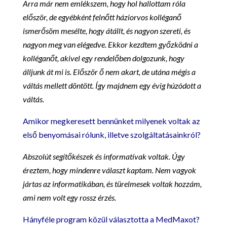
Arra már nem emlékszem, hogy hol hallottam róla
először, de egyébként felnőtt háziorvos kolléganő
ismerősöm mesélte, hogy átállt, és nagyon szereti, és
nagyon meg van elégedve. Ekkor kezdtem győzködni a
kolléganőt, akivel egy rendelőben dolgozunk, hogy
álljunk át mi is. Először ő nem akart, de utána mégis a
váltás mellett döntött. Így majdnem egy évig húzódott a
váltás.
Amikor megkeresett bennünket milyenek voltak az
első benyomásai rólunk, illetve szolgáltatásainkról?
Abszolút segítőkészek és informatívak voltak. Úgy
éreztem, hogy mindenre választ kaptam. Nem vagyok
jártas az informatikában, és türelmesek voltak hozzám,
ami nem volt egy rossz érzés.
Hányféle program közül választotta a MedMaxot?