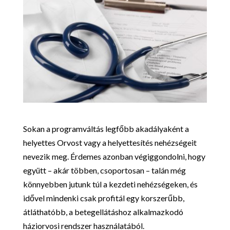
Sokan a programváltás legfőbb akadályaként a
helyettes Orvost vagy a helyettesítés nehézségeit
nevezik meg. Érdemes azonban végiggondolni, hogy
együtt – akár többen, csoportosan – talán még
könnyebben jutunk túl a kezdeti nehézségeken, és
idővel mindenki csak profitál egy korszerűbb,
átláthatóbb, a betegellátáshoz alkalmazkodó
háziorvosi rendszer használatából.