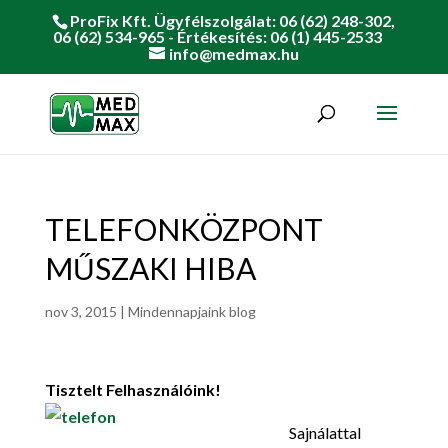
ProFix Kft. Ügyfélszolgálat: 06 (62) 248-302,
06 (62) 534-965 - Értékesítés: 06 (1) 445-2533
info@medmax.hu
TELEFONKÖZPONT
MŰSZAKI HIBA
nov 3, 2015
|
Mindennapjaink blog
Tisztelt Felhasználóin
k!
Sajnálattal