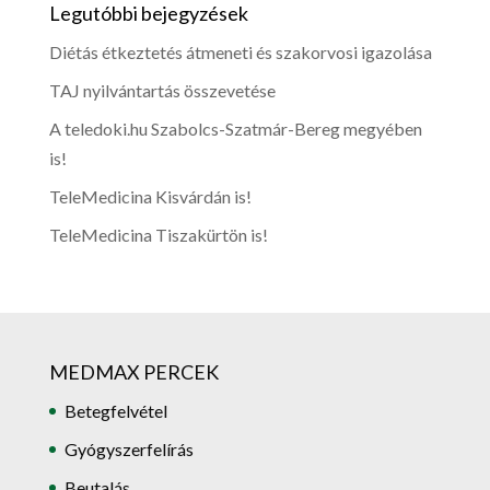
Legutóbbi bejegyzések
Diétás étkeztetés átmeneti és szakorvosi igazolása
TAJ nyilvántartás összevetése
A teledoki.hu Szabolcs-Szatmár-Bereg megyében
is!
TeleMedicina Kisvárdán is!
TeleMedicina Tiszakürtön is!
MEDMAX PERCEK
Betegfelvétel
Gyógyszerfelírás
Beutalás