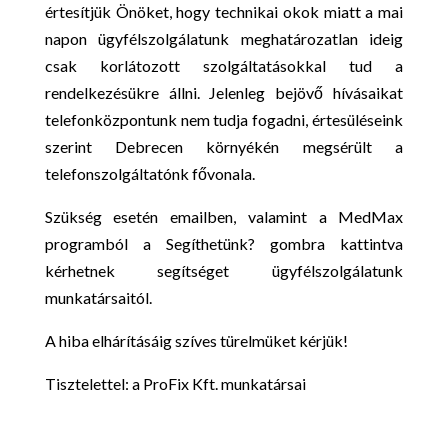
értesítjük Önöket, hogy technikai okok miatt a mai
napon ügyfélszolgálatunk meghatározatlan ideig
csak korlátozott szolgáltatásokkal tud a
rendelkezésükre állni. Jelenleg bejövő hívásaikat
telefonközpontunk nem tudja fogadni, értesüléseink
szerint Debrecen környékén megsérült a
telefonszolgáltatónk fővonala.
Szükség esetén emailben, valamint a MedMax
programból a Segíthetünk? gombra kattintva
kérhetnek segítséget ügyfélszolgálatunk
munkatársaitól.
A hiba elhárításáig szíves türelmüket kérjük!
Tisztelettel: a ProFix Kft. munkatársai