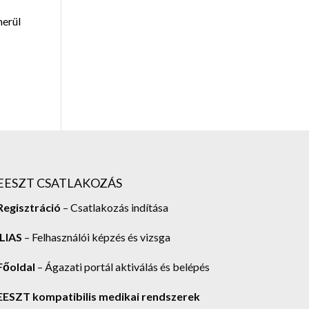
merül
EESZT CSATLAKOZÁS
Regisztráció
– Csatlakozás indítása
ILIAS
– Felhasználói képzés és vizsga
Főoldal
– Ágazati portál aktiválás és belépés
EESZT kompatibilis medikai rendszerek