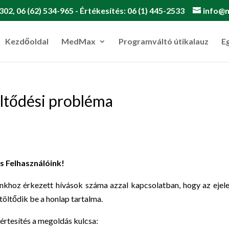
302, 06 (62) 534-965 - Értékesítés: 06 (1) 445-2533
info@
Kezdőoldal
MedMax
Programváltó útikalauz
E
öltődési probléma
 Felhasználóink!
nkhoz érkezett hívások száma azzal kapcsolatban, hogy az ejel
öltődik be a honlap tartalma.
 értesítés a megoldás kulcsa: