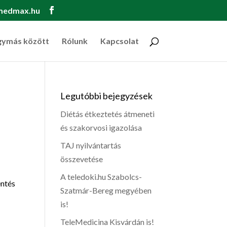
medmax.hu
gymás között
Rólunk
Kapcsolat
Legutóbbi bejegyzések
Diétás étkeztetés átmeneti
és szakorvosi igazolása
TAJ nyilvántartás
összevetése
A teledoki.hu Szabolcs-
entés
Szatmár-Bereg megyében
is!
TeleMedicina Kisvárdán is!