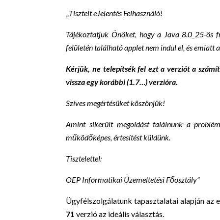
„
Tisztelt eJelentés Felhasználó!
Tájékoztatjuk Önöket, hogy a Java 8.0_25-ös fr
felületén található applet nem indul el, és emiat
Kérjük, ne telepítsék fel ezt a verziót a szám
vissza egy korábbi (1.7…) verzióra.
Szíves megértésüket köszönjük!
Amint sikerült megoldást találnunk a problém
működőképes, értesítést küldünk.
Tisztelettel:
OEP Informatikai Üzemeltetési Főosztály”
Ügyfélszolgálatunk tapasztalatai alapján az
71
verzió az ideális választás.