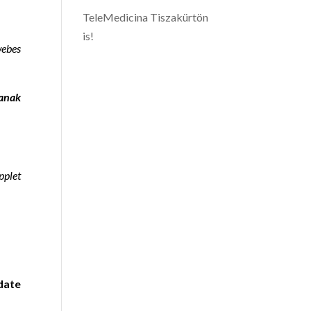
TeleMedicina Tiszakürtön
is!
webes
janak
pplet
date