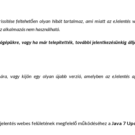
issítése feltehetően olyan hibát tartalmaz, ami miatt az eJelentés 
t az alkalmazás nem használható.
ítógépükre, vagy ha már telepítették, további jelentkezésünkig áll
ára, vagy kijön egy olyan újabb verzió, amelyben az eJelentés a
 ejelentés webes felületének megfelelő működéséhez a
Java 7 Up