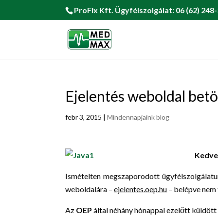
ProFix Kft. Ügyfélszolgálat: 06 (62) 248-
Ejelentés weboldal bet
febr 3, 2015
|
Mindennapjaink blog
Kedves
Ismételten megszaporodott ügyfélszolgálatu
weboldalára –
ejelentes.oep.hu
– belépve nem t
Az
OEP
által néhány hónappal ezelőtt küldött