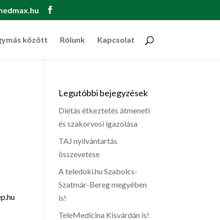
medmax.hu
gymás között
Rólunk
Kapcsolat
Legutóbbi bejegyzések
Diétás étkeztetés átmeneti
és szakorvosi igazolása
TAJ nyilvántartás
összevetése
A teledoki.hu Szabolcs-
Szatmár-Bereg megyében
ep.hu
is!
TeleMedicina Kisvárdán is!