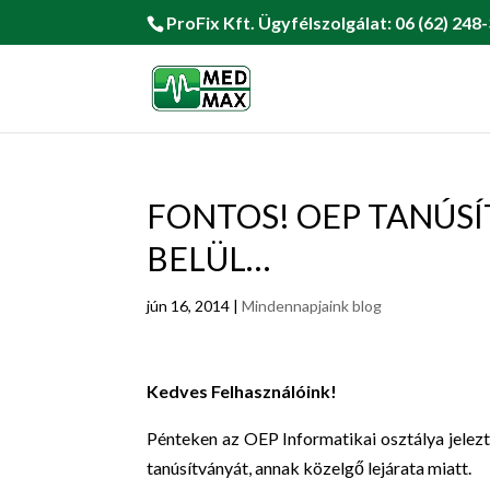
ProFix Kft. Ügyfélszolgálat: 06 (62) 248-
FONTOS! OEP TANÚS
BELÜL…
jún 16, 2014
|
Mindennapjaink blog
Kedves Felhasználóink!
Pénteken az OEP Informatikai osztálya jelezt
tanúsítványát, annak közelgő lejárata miatt.