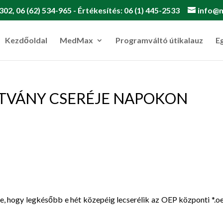
302, 06 (62) 534-965 - Értékesítés: 06 (1) 445-2533
info@
Kezdőoldal
MedMax
Programváltó útikalauz
E
ÍTVÁNY CSERÉJE NAPOKON
e, hogy legkésőbb e hét közepéig lecserélik az OEP központi *.o