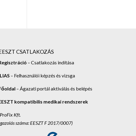
EESZT CSATLAKOZÁS
Regisztráció
– Csatlakozás indítása
ILIAS
– Felhasználói képzés és vizsga
Főoldal
– Ágazati portál aktiválás és belépés
EESZT kompatibilis medikai rendszerek
(ProFix Kft.
Igazolás száma: EESZT F 2017/0007)