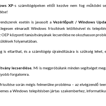
ows XP
-s számítógépeken ettől kezdve nem fog működni s
dése!
endszerek esetén is javasolt a
Vezérlőpult / Windows Upda
egesen elmaradt Windows frissítések letöltésével és telepíté
z OEP központi tanúsítványának lecserélése ne okozhasson prob
eküldések folyamatában.
is eltarthat, és a számítógép újraindítására is szükség lehet, 
tvány lecserélése.
Mi is megpróbálunk minden segítséget mega
agyobb forgalomra.
rissítése során mégis felmerülne probléma – az elvégzendő te
rdemes a Windows telepítésben jártas szakemberhez, informatik