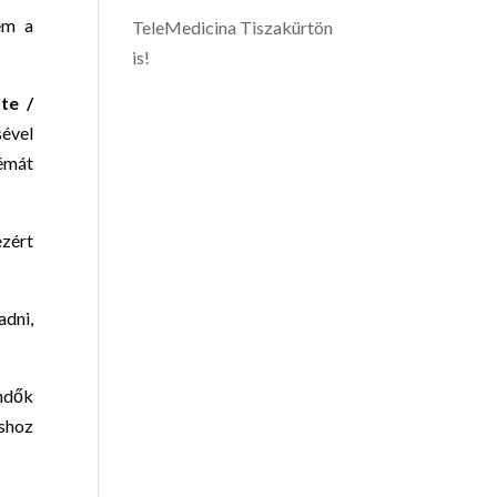
em a
TeleMedicina Tiszakürtön
is!
te /
sével
lémát
ezért
dni,
endők
ushoz