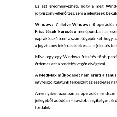
Ez azt eredményezheti, hogy a még
Wind
jogviszony-ellenőrzés, sem a jelentések bekül
Windows 7
illetve
Windows 8
operációs r
Frissítések keresése
menüpontban az esetl
naprakésszé tenni a számítógépünket, hogy a
a jogviszony lekérdezések és az e-jelentés b
Mivel egy-egy Windows frissítés több percig 
érdemes azt a rendelés végén elvégezni.
A MedMax működését nem érinti a tanúsí
ügyfélszolgálatunk felkészült az esetleges n
Amennyiben azonban az operációs rendszer f
jellegéből adódóan – további segítségért é
fordulni.