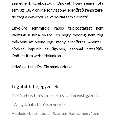
szeretnénk tájékoztatni Önöket, hogy reggel óta
sem az OEP online jogviszony ellenőrző rendszere,
de még a
www.oep.hu
weboldal sem elérhető.
Egyelőre semmiféle írásos tájékoztatást nem
kaptunk a hiba okáról, és hogy meddig nem fog
működni az online jogviszony ellenőrzés. Amint új
híreket kapunk az ügyben, azonnal értesítjük
Önöket itt a weboldalunkon.
Üdvözlettel: a ProFix munkatársai
Legutóbbi bejegyzések
Diétás étkeztetés átmeneti és szakorvosi igazolása
TAJ nyilvántartás összevetése
A teledoki.hu Szabolcs-Szatmár-Bereg megyében