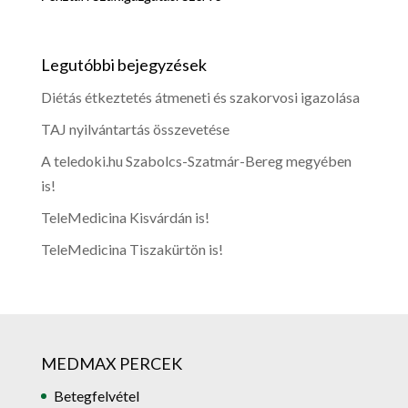
Legutóbbi bejegyzések
Diétás étkeztetés átmeneti és szakorvosi igazolása
TAJ nyilvántartás összevetése
A teledoki.hu Szabolcs-Szatmár-Bereg megyében
is!
TeleMedicina Kisvárdán is!
TeleMedicina Tiszakürtön is!
MEDMAX PERCEK
Betegfelvétel