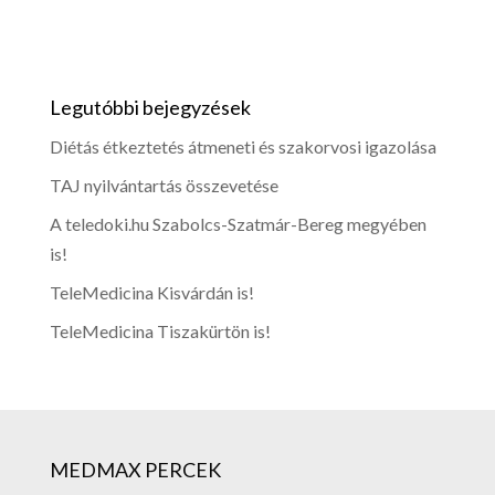
Legutóbbi bejegyzések
Diétás étkeztetés átmeneti és szakorvosi igazolása
TAJ nyilvántartás összevetése
A teledoki.hu Szabolcs-Szatmár-Bereg megyében
is!
TeleMedicina Kisvárdán is!
TeleMedicina Tiszakürtön is!
MEDMAX PERCEK