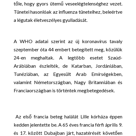
tőle, hogy gyors ütemű veseelégtelenséghez vezet.
Tünetei hasonlóak az influenza tüneteihez, beleértve
a légutak életveszélyes gyulladását.
A WHO adatai szerint az új koronavírus tavaly
szeptember óta 44 embert betegített meg, közülük
24-en meghaltak. A legtöbb esetet Szaúd-
Arábiában észlelték, de Katarban, Jordániában,
Tunéziában, az Egyesült Arab Emírségekben,
valamint Németországban, Nagy Britanniában és
Franciaországban is történtek megbetegedések.
Az első francia beteg halálát Lille kórháza éppen
kedden jelentette be. A 65 éves francia férfi április 9.
és 17. között Dubajban járt, hazatérését követően