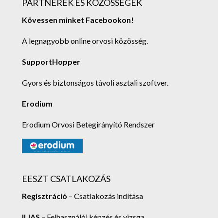
PARTNEREK ÉS KÖZÖSSÉGEK
Kövessen minket Facebookon!
A legnagyobb online orvosi közösség.
SupportHopper
Gyors és biztonságos távoli asztali szoftver.
Erodium
Erodium Orvosi Betegirányító Rendszer
EESZT CSATLAKOZÁS
Regisztráció
– Csatlakozás indítása
ILIAS
– Felhasználói képzés és vizsga