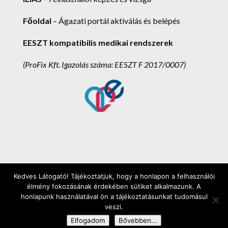
Főoldal
– Ágazati portál aktiválás és belépés
EESZT kompatibilis medikai rendszerek
(ProFix Kft.
Igazolás száma: EESZT F 2017/0007)
Kedves Látogató! Tájékoztatjuk, hogy a honlapon a felhasználói
ProFix Kft. 2025. - Minden jog fenntartva! -
élmény fokozásának érdekében sütiket alkalmazunk. A
Ügyfélszolgálat: (62) 248-302 - Értékesítés: (1)
honlapunk használatával ön a tájékoztatásunkat tudomásul
veszi.
445-2533 - E-mail: info@medmax.hu - Szívvel,
Elfogadom
Bővebben...
lélekkel, ötlettel!