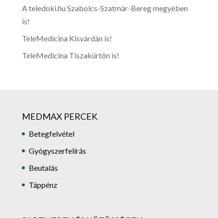
A teledoki.hu Szabolcs-Szatmár-Bereg megyében
is!
TeleMedicina Kisvárdán is!
TeleMedicina Tiszakürtön is!
MEDMAX PERCEK
Betegfelvétel
Gyógyszerfelírás
Beutalás
Táppénz