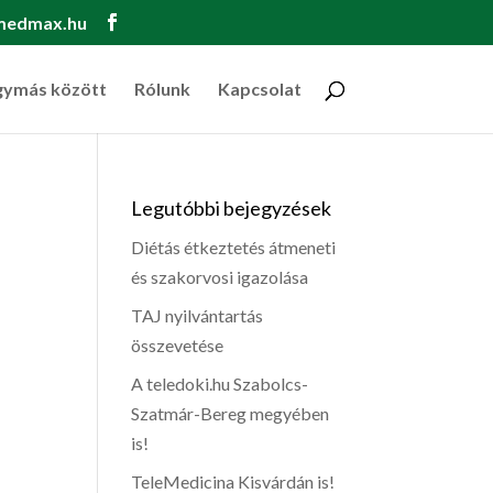
medmax.hu
gymás között
Rólunk
Kapcsolat
Legutóbbi bejegyzések
Diétás étkeztetés átmeneti
és szakorvosi igazolása
TAJ nyilvántartás
összevetése
A teledoki.hu Szabolcs-
Szatmár-Bereg megyében
is!
TeleMedicina Kisvárdán is!