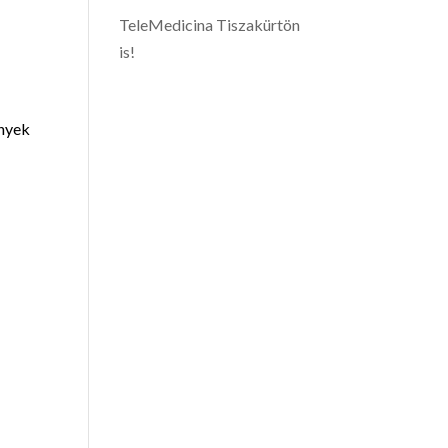
TeleMedicina Tiszakürtön
is!
ények