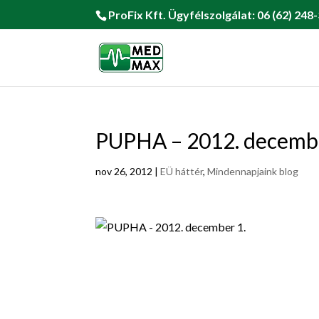
ProFix Kft. Ügyfélszolgálat: 06 (62) 248-
PUPHA – 2012. decembe
nov 26, 2012
|
EÜ háttér
,
Mindennapjaink blog