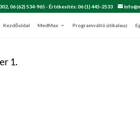
302, 06 (62) 534-965 - Értékesítés: 06 (1) 445-2533
info@
Kezdőoldal
MedMax
Programváltó útikalauz
E
r 1.