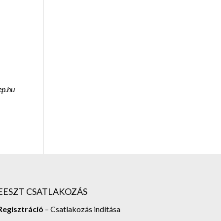
ep.hu
EESZT CSATLAKOZÁS
Regisztráció
– Csatlakozás indítása