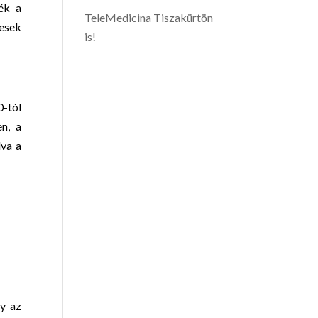
ék a
TeleMedicina Tiszakürtön
tesek
is!
0-tól
n, a
lva a
gy az