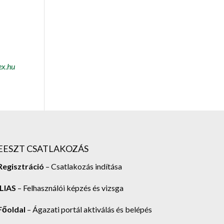
ex.hu
EESZT CSATLAKOZÁS
Regisztráció
– Csatlakozás indítása
ILIAS
– Felhasználói képzés és vizsga
Főoldal
– Ágazati portál aktiválás és belépés