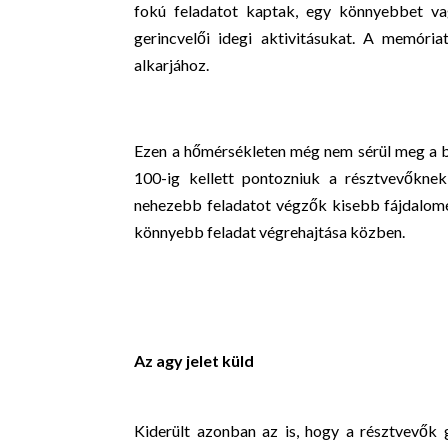
fokú feladatot kaptak, egy könnyebbet va
gerincvelői idegi aktivitásukat. A memória
alkarjához.
Ezen a hőmérsékleten még nem sérül meg a bő
100-ig kellett pontozniuk a résztvevőknek
nehezebb feladatot végzők kisebb fájdalomér
könnyebb feladat végrehajtása közben.
Az agy jelet küld
Kiderült azonban az is, hogy a résztvevők g