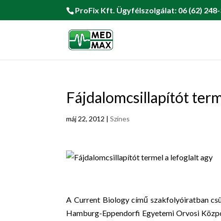
ProFix Kft. Ügyfélszolgálat: 06 (62) 248-
Fájdalomcsillapítót term
máj 22, 2012
|
Színes
A Current Biology című szakfolyóiratban cs
Hamburg-Eppendorfi Egyetemi Orvosi Központ