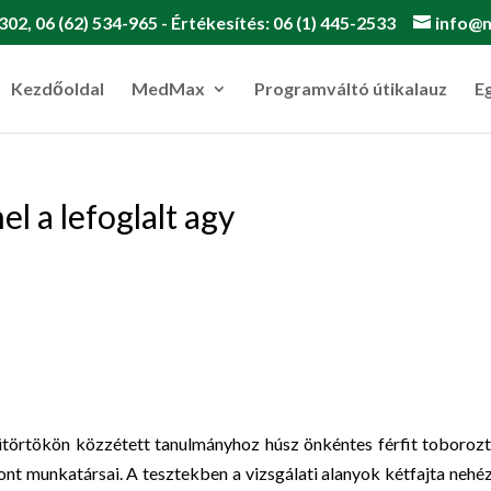
302, 06 (62) 534-965 - Értékesítés: 06 (1) 445-2533
info@
Kezdőoldal
MedMax
Programváltó útikalauz
E
el a lefoglalt agy
ütörtökön közzétett tanulmányhoz húsz önkéntes férfit toboroz
 munkatársai. A tesztekben a vizsgálati alanyok kétfajta nehé