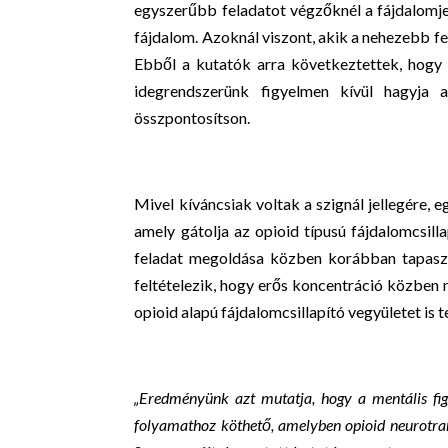
egyszerűbb feladatot végzőknél a fájdalomjel 
fájdalom. Azoknál viszont, akik a nehezebb fe
Ebből a kutatók arra következtettek, hogy a
idegrendszerünk figyelmen kívül hagyja a
összpontosítson.
Mivel kíváncsiak voltak a szignál jellegére, 
amely gátolja az opioid típusú fájdalomcsill
feladat megoldása közben korábban tapaszt
feltételezik, hogy erős koncentráció közben
opioid alapú fájdalomcsillapító vegyületet is 
„Eredményünk azt mutatja, hogy a mentális fig
folyamathoz köthető, amelyben opioid neurotran