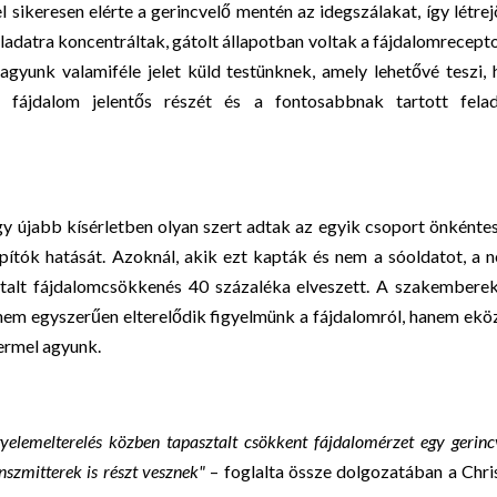
sikeresen elérte a gerincvelő mentén az idegszálakat, így létrej
ladatra koncentráltak, gátolt állapotban voltak a fájdalomrecept
gyunk valamiféle jelet küld testünknek, amely lehetővé teszi,
 fájdalom jelentős részét és a fontosabbnak tartott felad
egy újabb kísérletben olyan szert adtak az egyik csoport önkénte
apítók hatását. Azoknál, akik ezt kapták és nem a sóoldatot, a 
alt fájdalomcsökkenés 40 százaléka elveszett. A szakemberek
 nem egyszerűen elterelődik figyelmünk a fájdalomról, hanem ek
termel agyunk.
yelemelterelés közben tapasztalt csökkent fájdalomérzet egy gerinc
szmitterek is részt vesznek"
– foglalta össze dolgozatában a Chri