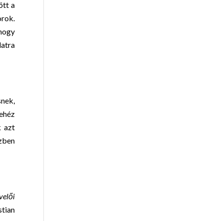
ött a
orok.
 hogy
atra
snek,
nehéz
 azt
özben
velői
stian