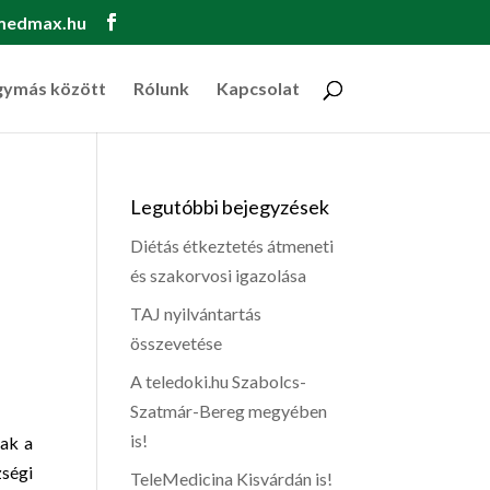
medmax.hu
gymás között
Rólunk
Kapcsolat
Legutóbbi bejegyzések
Diétás étkeztetés átmeneti
és szakorvosi igazolása
TAJ nyilvántartás
összevetése
A teledoki.hu Szabolcs-
Szatmár-Bereg megyében
is!
tak a
zségi
TeleMedicina Kisvárdán is!