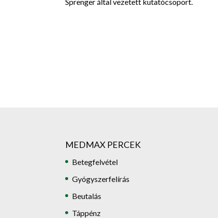
Sprenger által vezetett kutatócsoport.
MEDMAX PERCEK
Betegfelvétel
Gyógyszerfelírás
Beutalás
Táppénz