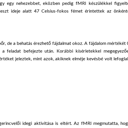
gy egy nehezebbet, eközben pedig fMRI készülékkel figyelt
teszt ideje alatt 47 Celsius-fokos fémet érintettek az önkén
r, de a behatás érezhető fájdalmat okoz. A fájdalom mértékét 
 a feladat befejezte után. Korábbi kísérletekkel megegyezőe
téket jeleztek, mint azok, akiknek elméje kevésbé volt lefogla
erincvelői idegi aktivitása is eltért. Az fMRI megmutatta, ho