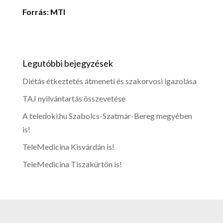
Forrás: MTI
Legutóbbi bejegyzések
Diétás étkeztetés átmeneti és szakorvosi igazolása
TAJ nyilvántartás összevetése
A teledoki.hu Szabolcs-Szatmár-Bereg megyében
is!
TeleMedicina Kisvárdán is!
TeleMedicina Tiszakürtön is!