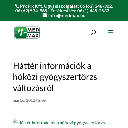
ProFix Kft. Ügyfélszolgálat: 06 (62) 248-302,
06 (62) 534-965 - Értékesítés: 06 (1) 445-2533
info@medmax.hu
Háttér információk a
hóközi gyógyszertörzs
változásról
máj 16, 2012
|
Blog