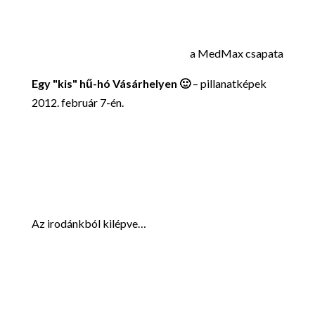
a MedMax csapata
Egy "kis" hű-hó Vásárhelyen 🙂
– pillanatképek
2012. február 7-én.
Az irodánkból kilépve…