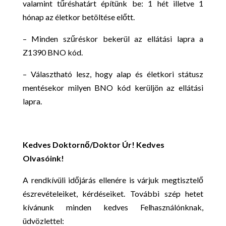
valamint tűréshatárt építünk be: 1 hét illetve 1
hónap az életkor betöltése előtt.
– Minden szűréskor bekerül az ellátási lapra a
Z1390 BNO kód.
– Választható lesz, hogy alap és életkori státusz
mentésekor milyen BNO kód kerüljön az ellátási
lapra.
Kedves Doktornő/Doktor Úr! Kedves
Olvasóink!
A rendkívüli időjárás ellenére is várjuk megtisztelő
észrevételeiket, kérdéseiket. További szép hetet
kívánunk minden kedves Felhasználónknak,
üdvözlettel: