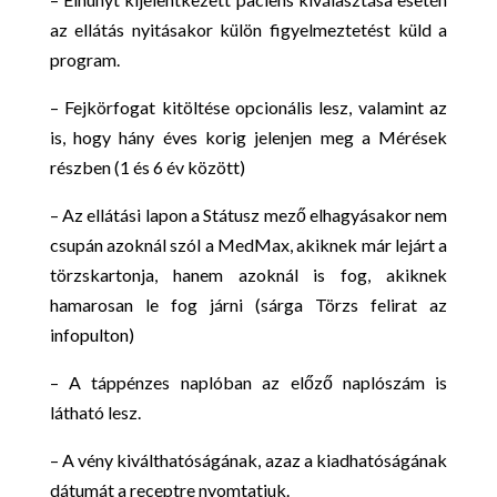
az ellátás nyitásakor külön figyelmeztetést küld a
program.
– Fejkörfogat kitöltése opcionális lesz, valamint az
is, hogy hány éves korig jelenjen meg a Mérések
részben (1 és 6 év között)
– Az ellátási lapon a Státusz mező elhagyásakor nem
csupán azoknál szól a MedMax, akiknek már lejárt a
törzskartonja, hanem azoknál is fog, akiknek
hamarosan le fog járni (sárga Törzs felirat az
infopulton)
– A táppénzes naplóban az előző naplószám is
látható lesz.
– A vény kiválthatóságának, azaz a kiadhatóságának
dátumát a receptre nyomtatjuk.