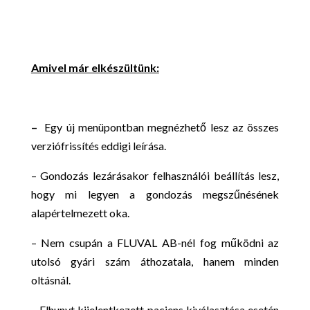
Amivel már elkészültünk:
–
Egy új menüpontban megnézhető lesz az összes
verziófrissítés eddigi leírása.
– Gondozás lezárásakor felhasználói beállítás lesz,
hogy mi legyen a gondozás megszűnésének
alapértelmezett oka.
– Nem csupán a FLUVAL AB-nél fog működni az
utolsó gyári szám áthozatala, hanem minden
oltásnál.
– Elhunyt kijelentkezett paciens kiválasztása esetén