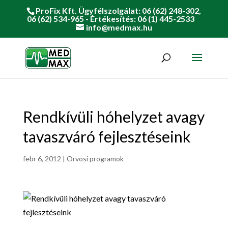
ProFix Kft. Ügyfélszolgálat: 06 (62) 248-302,
06 (62) 534-965 - Értékesítés: 06 (1) 445-2533
info@medmax.hu
Rendkívüli hóhelyzet avagy
tavaszváró fejlesztéseink
febr 6, 2012
|
Orvosi programok