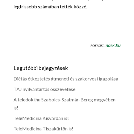
legfrissebb számában tették közzé.
Forrás:
index.hu
Legutóbbi bejegyzések
Diétás étkeztetés átmeneti és szakorvosi igazolása
TAJ nyilvántartás összevetése
A teledoki.hu Szabolcs-Szatmár-Bereg megyében
is!
TeleMedicina Kisvárdán is!
TeleMedicina Tiszakürtön is!