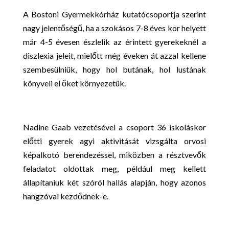
A Bostoni Gyermekkórház kutatócsoportja szerint
nagy jelentőségű, ha a szokásos 7-8 éves kor helyett
már 4-5 évesen észlelik az érintett gyerekeknél a
diszlexia jeleit, mielőtt még éveken át azzal kellene
szembesülniük, hogy hol butának, hol lustának
könyveli el őket környezetük.
Nadine Gaab vezetésével a csoport 36 iskoláskor
előtti gyerek agyi aktivitását vizsgálta orvosi
képalkotó berendezéssel, miközben a résztvevők
feladatot oldottak meg, például meg kellett
állapítaniuk két szóról hallás alapján, hogy azonos
hangzóval kezdődnek-e.