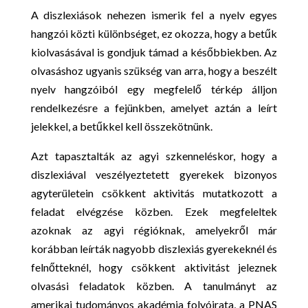
A diszlexiások nehezen ismerik fel a nyelv egyes
hangzói közti különbséget, ez okozza, hogy a betűk
kiolvasásával is gondjuk támad a későbbiekben. Az
olvasáshoz ugyanis szükség van arra, hogy a beszélt
nyelv hangzóiból egy megfelelő térkép álljon
rendelkezésre a fejünkben, amelyet aztán a leírt
jelekkel, a betűkkel kell összekötnünk.
Azt tapasztalták az agyi szkenneléskor, hogy a
diszlexiával veszélyeztetett gyerekek bizonyos
agyterületein csökkent aktivitás mutatkozott a
feladat elvégzése közben. Ezek megfeleltek
azoknak az agyi régióknak, amelyekről már
korábban leírták nagyobb diszlexiás gyerekeknél és
felnőtteknél, hogy csökkent aktivitást jeleznek
olvasási feladatok közben. A tanulmányt az
amerikai tudományos akadémia folyóirata, a PNAS