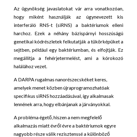
Az ügynökség javaslatokat vár arra vonatkozóan,
hogy miként használják az úgynevezett kis
interferáló RNS-t (siRNS) a baktériumok elleni
harchoz. Ezek a néhány bázispárnyi hosszúságú
genetikai kódrészletek felkutatják a tükörképüket a
sejtben, például egy baktériumban, és elfojtják. Ez
megállítja a fehérjetermelést, ami a kórokozó
halálához vezet.
A DARPA rugalmas nanorészecskéket keres,
amelyek menet közben újraprogramozhatóak
specifikus siRNS hozzáadásával, így alkalmasak
lennének arra, hogy elbánjanak a járványokkal.
A probléma égető, hiszen a nem megfelelő
alkalmazás miatt évről évre a baktériumok egyre
nagyobb része válik rezisztenssé a különböző