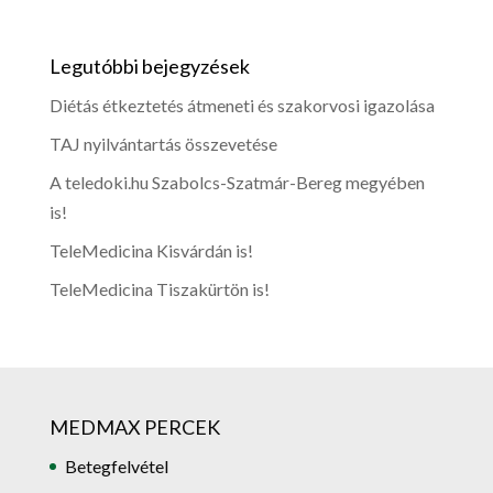
Legutóbbi bejegyzések
Diétás étkeztetés átmeneti és szakorvosi igazolása
TAJ nyilvántartás összevetése
A teledoki.hu Szabolcs-Szatmár-Bereg megyében
is!
TeleMedicina Kisvárdán is!
TeleMedicina Tiszakürtön is!
MEDMAX PERCEK
Betegfelvétel