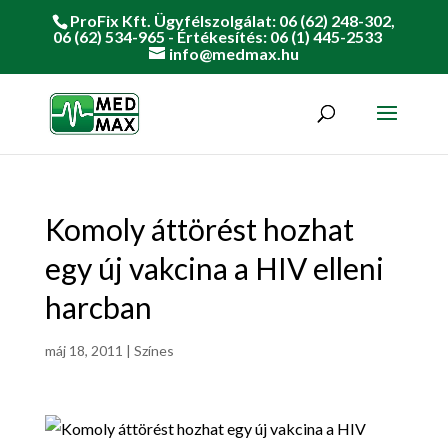
ProFix Kft. Ügyfélszolgálat: 06 (62) 248-302,
06 (62) 534-965 - Értékesítés: 06 (1) 445-2533
info@medmax.hu
Komoly áttörést hozhat
egy új vakcina a HIV elleni
harcban
máj 18, 2011
|
Színes