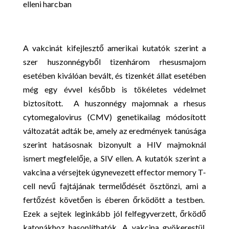
A vakcinát kifejlesztő amerikai kutatók szerint a
szer huszonnégyből tizenhárom rhesusmajom
esetében kiválóan bevált, és tizenkét állat esetében
még egy évvel később is tökéletes védelmet
biztosított. A huszonnégy majomnak a rhesus
cytomegalovirus (CMV) genetikailag módosított
változatát adták be, amely az eredmények tanúsága
szerint hatásosnak bizonyult a HIV majmoknál
ismert megfelelője, a SIV ellen. A kutatók szerint a
vakcina a vérsejtek úgynevezett effector memory T-
cell nevű fajtájának termelődését ösztönzi, ami a
fertőzést követően is éberen őrködött a testben.
Ezek a sejtek leginkább jól felfegyverzett, őrködő
katonákhoz hasonlíthatók. A vakcina gyökerestül,