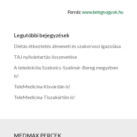
Forrás:
www.betegvagyok.hu
Legutóbbi bejegyzések
Diétás étkeztetés átmeneti és szakorvosi igazolása
TAJ nyilvántartás összevetése
A teledoki.hu Szabolcs-Szatmár-Bereg megyében
is!
TeleMedicina Kisvárdán is!
TeleMedicina Tiszakürtön is!
MEDMAX PERCEK