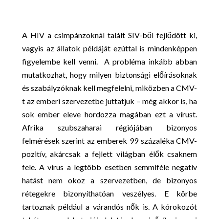
A HIV a csimpánzoknál talált SIV-ből fejlődött ki,
vagyis az állatok példáját ezúttal is mindenképpen
figyelembe kell venni. A probléma inkább abban
mutatkozhat, hogy milyen biztonsági előírásoknak
és szabályzóknak kell megfelelni, miközben a CMV-
t az emberi szervezetbe juttatjuk – még akkor is, ha
sok ember eleve hordozza magában ezt a vírust.
Afrika szubszaharai régiójában bizonyos
felmérések szerint az emberek 99 százaléka CMV-
pozitív, akárcsak a fejlett világban élők csaknem
fele. A vírus a legtöbb esetben semmiféle negatív
hatást nem okoz a szervezetben, de bizonyos
rétegekre bizonyíthatóan veszélyes. E körbe
tartoznak például a várandós nők is. A kórokozót