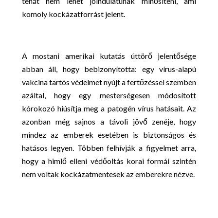
tehát nem lehet jóindulatúnak minősíteni, ami
komoly kockázatforrást jelent.
A mostani amerikai kutatás úttörő jelentősége
abban áll, hogy bebizonyította: egy vírus-alapú
vakcina tartós védelmet nyújt a fertőzéssel szemben
azáltal, hogy egy mesterségesen módosított
kórokozó hiúsítja meg a patogén vírus hatásait. Az
azonban még sajnos a távoli jövő zenéje, hogy
mindez az emberek esetében is biztonságos és
hatásos legyen. Többen felhívják a figyelmet arra,
hogy a himlő elleni védőoltás korai formái szintén
nem voltak kockázatmentesek az emberekre nézve.