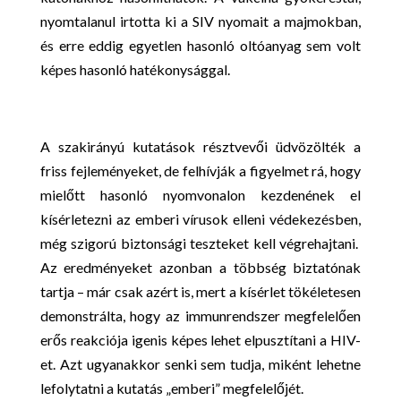
nyomtalanul irtotta ki a SIV nyomait a majmokban,
és erre eddig egyetlen hasonló oltóanyag sem volt
képes hasonló hatékonysággal.
A szakirányú kutatások résztvevői üdvözölték a
friss fejleményeket, de felhívják a figyelmet rá, hogy
mielőtt hasonló nyomvonalon kezdenének el
kísérletezni az emberi vírusok elleni védekezésben,
még szigorú biztonsági teszteket kell végrehajtani.
Az eredményeket azonban a többség biztatónak
tartja – már csak azért is, mert a kísérlet tökéletesen
demonstrálta, hogy az immunrendszer megfelelően
erős reakciója igenis képes lehet elpusztítani a HIV-
et. Azt ugyanakkor senki sem tudja, miként lehetne
lefolytatni a kutatás „emberi” megfelelőjét.