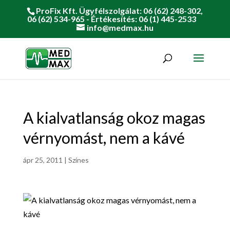
ProFix Kft. Ügyfélszolgálat: 06 (62) 248-302,
06 (62) 534-965 - Értékesítés: 06 (1) 445-2533
info@medmax.hu
A kialvatlanság okoz magas
vérnyomást, nem a kávé
ápr 25, 2011
|
Színes