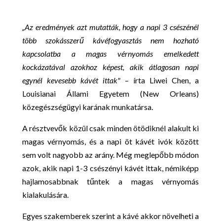
„Az eredmények azt mutatták, hogy a napi 3 csészénél
több szokásszerű kávéfogyasztás nem hozható
kapcsolatba a magas vérnyomás emelkedett
kockázatával azokhoz képest, akik átlagosan napi
egynél kevesebb kávét ittak"
– írta Liwei Chen, a
Louisianai Állami Egyetem (New Orleans)
közegészségügyi karának munkatársa.
A résztvevők közül csak minden ötödiknél alakult ki
magas vérnyomás, és a napi öt kávét ivók között
sem volt nagyobb az arány. Még meglepőbb módon
azok, akik napi 1-3 csészényi kávét ittak, némiképp
hajlamosabbnak tűntek a magas vérnyomás
kialakulására.
Egyes szakemberek szerint a kávé akkor növelheti a