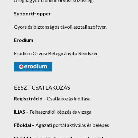
A legnagyobb online orvosi közösség.
SupportHopper
Gyors és biztonságos távoli asztali szoftver.
Erodium
Erodium Orvosi Betegirányító Rendszer
EESZT CSATLAKOZÁS
Regisztráció
– Csatlakozás indítása
ILIAS
– Felhasználói képzés és vizsga
Főoldal
– Ágazati portál aktiválás és belépés