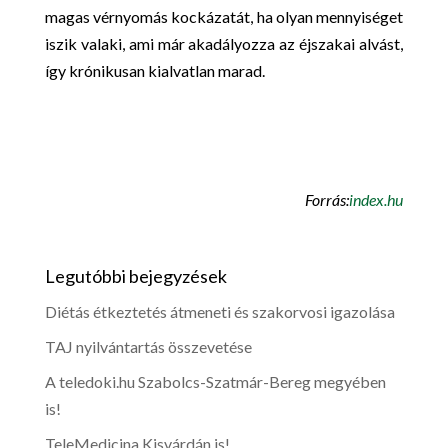
magas vérnyomás kockázatát, ha olyan mennyiséget
iszik valaki, ami már akadályozza az éjszakai alvást,
így krónikusan kialvatlan marad.
Forrás:
index.hu
Legutóbbi bejegyzések
Diétás étkeztetés átmeneti és szakorvosi igazolása
TAJ nyilvántartás összevetése
A teledoki.hu Szabolcs-Szatmár-Bereg megyében
is!
TeleMedicina Kisvárdán is!