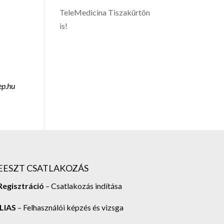
TeleMedicina Tiszakürtön
is!
ep.hu
EESZT CSATLAKOZÁS
Regisztráció
– Csatlakozás indítása
ILIAS
– Felhasználói képzés és vizsga