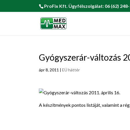
ProFix Kft. Ügyfélszolgálat: 06 (62) 248-
Gyógyszerár-változás 201
ápr 8, 2011
|
EÜ háttér
A készítmények pontos listáját, valamint a rég