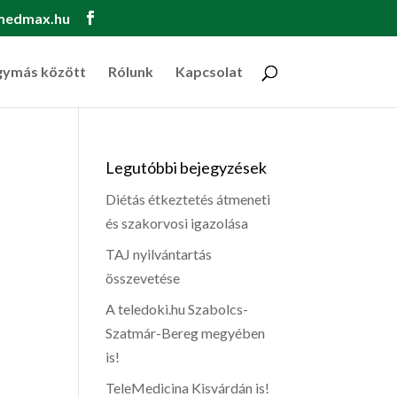
medmax.hu
gymás között
Rólunk
Kapcsolat
Legutóbbi bejegyzések
Diétás étkeztetés átmeneti
és szakorvosi igazolása
TAJ nyilvántartás
összevetése
A teledoki.hu Szabolcs-
Szatmár-Bereg megyében
is!
TeleMedicina Kisvárdán is!