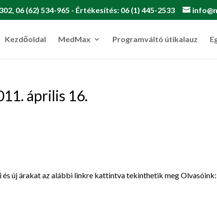
302, 06 (62) 534-965 - Értékesítés: 06 (1) 445-2533
info@
Kezdőoldal
MedMax
Programváltó útikalauz
E
1. április 16.
i és új árakat az alábbi linkre kattintva tekinthetik meg Olvasóink: