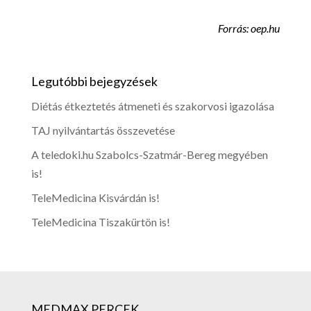
Forrás: oep.hu
Legutóbbi bejegyzések
Diétás étkeztetés átmeneti és szakorvosi igazolása
TAJ nyilvántartás összevetése
A teledoki.hu Szabolcs-Szatmár-Bereg megyében
is!
TeleMedicina Kisvárdán is!
TeleMedicina Tiszakürtön is!
MEDMAX PERCEK