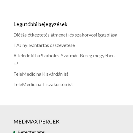
Legutóbbi bejegyzések
Diétás étkeztetés átmeneti és szakorvosi igazolása
TAJ nyilvántartás összevetése
A teledoki.hu Szabolcs-Szatmár-Bereg megyében
is!
TeleMedicina Kisvárdán is!
TeleMedicina Tiszakürtön is!
MEDMAX PERCEK
Betegfelvétel