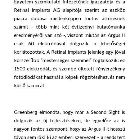
Egyetem szemkutató intézetének igazgatója és a
Retinal Implants AG alapítója szerint az eszköz
piacra dobása mindenképpen fontos áttörésnek
számít – több mint két évtizednyi kutatómunka
eredményéről van szó -, viszont miután az Argus II
csak 60 elektródával dolgozik, a lehetőségei
korlátozottak. A Retinal Implants jelenleg egy jóval
korszerűbb “mesterséges szemmel” foglalkozik: ez
1500 elektródát, és szembe ültetett fényérzékeny
fotódiódákat használ a képek rögzítéséhez, és nem
külső kamerát.
Greenberg elmondta, hogy már a Second Sight is
dolgozik az új fejlesztéseken, de egyelőre az is
nagyon fontos szempont, hogy az Argus II-t hosszú
távon sem löki ki az emberi szervezet – a rendszert