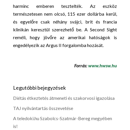
harminc emberen tesztelték. Az eszköz
természetesen nem olcsó, 115 ezer dollárba kerül,
és egyelőre csak néhány svájci, brit és francia
klinikán keresztül szerezhető be. A Second Sight
reméli, hogy jövőre az amerikai hatóságok is
engedélyezik az Argus II forgalomba hozását.
Forrás:
www.hwsw.hu
Legutóbbi bejegyzések
Diétás étkeztetés átmeneti és szakorvosi igazolása
TAJ nyilvántartás összevetése
A teledoki.hu Szabolcs-Szatmár-Bereg megyében
is!