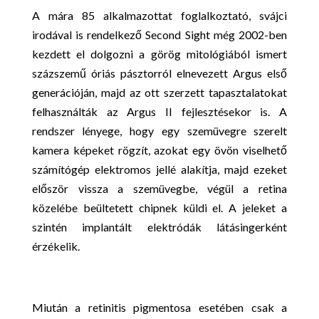
A mára 85 alkalmazottat foglalkoztató, svájci
irodával is rendelkező Second Sight még 2002-ben
kezdett el dolgozni a görög mitológiából ismert
százszemű óriás pásztorról elnevezett Argus első
generációján, majd az ott szerzett tapasztalatokat
felhasználták az Argus II fejlesztésekor is. A
rendszer lényege, hogy egy szemüvegre szerelt
kamera képeket rögzít, azokat egy övön viselhető
számítógép elektromos jellé alakítja, majd ezeket
először vissza a szemüvegbe, végül a retina
közelébe beültetett chipnek küldi el. A jeleket a
szintén implantált elektródák látásingerként
érzékelik.
Miután a retinitis pigmentosa esetében csak a