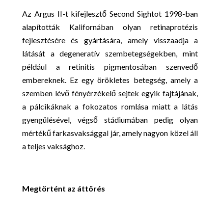
Az Argus II-t kifejlesztő Second Sightot 1998-ban
alapították Kalifornában olyan retinaprotézis
fejlesztésére és gyártására, amely visszaadja a
látását a degeneratív szembetegségekben, mint
például a retinitis pigmentosában szenvedő
embereknek. Ez egy örökletes betegség, amely a
szemben lévő fényérzékelő sejtek egyik fajtájának,
a pálcikáknak a fokozatos romlása miatt a látás
gyengülésével, végső stádiumában pedig olyan
mértékű farkasvaksággal jár, amely nagyon közel áll
a teljes vaksághoz.
Megtörtént az áttörés