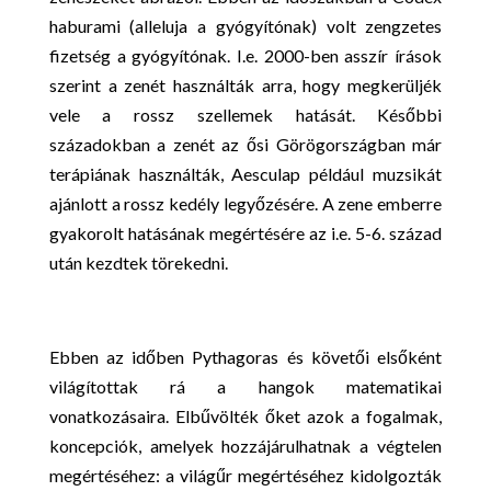
haburami (alleluja a gyógyítónak) volt zengzetes
fizetség a gyógyítónak. I.e. 2000-ben asszír írások
szerint a zenét használták arra, hogy megkerüljék
vele a rossz szellemek hatását. Későbbi
századokban a zenét az ősi Görögországban már
terápiának használták, Aesculap például muzsikát
ajánlott a rossz kedély legyőzésére. A zene emberre
gyakorolt hatásának megértésére az i.e. 5-6. század
után kezdtek törekedni.
Ebben az időben Pythagoras és követői elsőként
világítottak rá a hangok matematikai
vonatkozásaira. Elbűvölték őket azok a fogalmak,
koncepciók, amelyek hozzájárulhatnak a végtelen
megértéséhez: a világűr megértéséhez kidolgozták