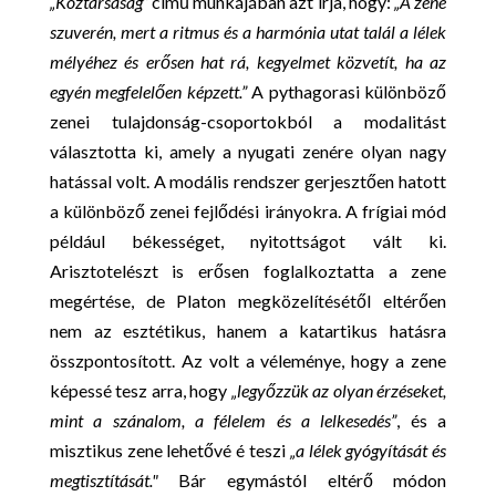
„Köztársaság”
című munkájában azt írja, hogy:
„A zene
szuverén, mert a ritmus és a harmónia utat talál a lélek
mélyéhez és erősen hat rá, kegyelmet közvetít, ha az
egyén megfelelően képzett.”
A pythagorasi különböző
zenei tulajdonság-csoportokból a modalitást
választotta ki, amely a nyugati zenére olyan nagy
hatással volt. A modális rendszer gerjesztően hatott
a különböző zenei fejlődési irányokra. A frígiai mód
például békességet, nyitottságot vált ki.
Arisztotelészt is erősen foglalkoztatta a zene
megértése, de Platon megközelítésétől eltérően
nem az esztétikus, hanem a katartikus hatásra
összpontosított. Az volt a véleménye, hogy a zene
képessé tesz arra, hogy
„legyőzzük az olyan érzéseket,
mint a szánalom, a félelem és a lelkesedés”
, és a
misztikus zene lehetővé é teszi
„a lélek
gyógyítását és
megtisztítását."
Bár egymástól eltérő módon