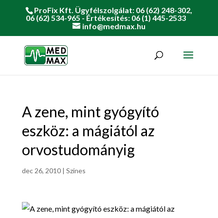
ProFix Kft. Ügyfélszolgálat: 06 (62) 248-302,
06 (62) 534-965 - Értékesítés: 06 (1) 445-2533
info@medmax.hu
A zene, mint gyógyító
eszköz: a mágiától az
orvostudományig
dec 26, 2010
|
Színes