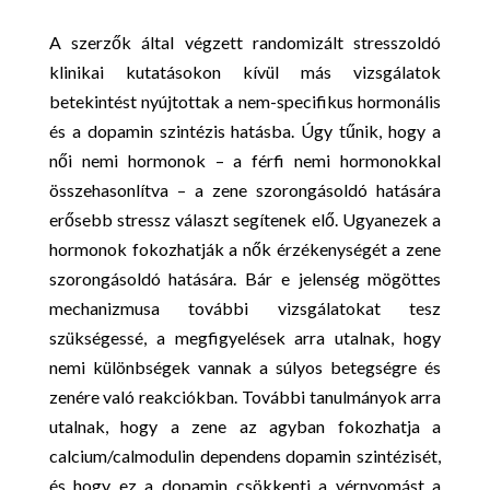
A szerzők által végzett randomizált stresszoldó
klinikai kutatásokon kívül más vizsgálatok
betekintést nyújtottak a nem-specifikus hormonális
és a dopamin szintézis hatásba. Úgy tűnik, hogy a
női nemi hormonok – a férfi nemi hormonokkal
összehasonlítva – a zene szorongásoldó hatására
erősebb stressz választ segítenek elő. Ugyanezek a
hormonok fokozhatják a nők érzékenységét a zene
szorongásoldó hatására. Bár e jelenség mögöttes
mechanizmusa további vizsgálatokat tesz
szükségessé, a megfigyelések arra utalnak, hogy
nemi különbségek vannak a súlyos betegségre és
zenére való reakciókban. További tanulmányok arra
utalnak, hogy a zene az agyban fokozhatja a
calcium/calmodulin dependens dopamin szintézisét,
és hogy ez a dopamin csökkenti a vérnyomást a