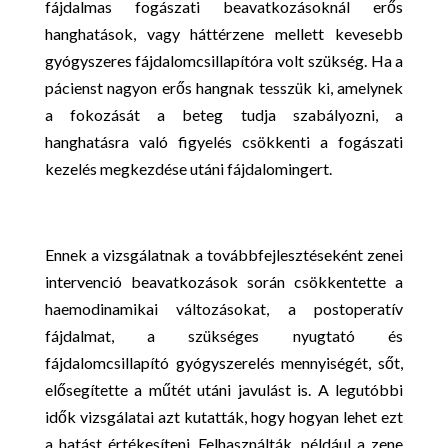
fájdalmas fogászati beavatkozásoknál erős
hanghatások, vagy háttérzene mellett kevesebb
gyógyszeres fájdalomcsillapítóra volt szükség. Ha a
pácienst nagyon erős hangnak tesszük ki, amelynek
a fokozását a beteg tudja szabályozni, a
hanghatásra való figyelés csökkenti a fogászati
kezelés megkezdése utáni fájdalomingert.
Ennek a vizsgálatnak a továbbfejlesztéseként zenei
intervenció beavatkozások során csökkentette a
haemodinamikai változásokat, a postoperatív
fájdalmat, a szükséges nyugtató és
fájdalomcsillapító gyógyszerelés mennyiségét, sőt,
elősegítette a műtét utáni javulást is. A legutóbbi
idők vizsgálatai azt kutatták, hogy hogyan lehet ezt
a hatást értékesíteni. Felhasználták, például a zene