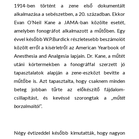
1914-ben történt a zene első dokumentált
alkalmazása a sebészetben, a 20. században. Ekkor
Evan O’Neil Kane a JAMA-ban közölte esetét,
amelyben fonográfot alkalmazott a műtőben. Egy
évvel később W.P.Burdick részletesebb beszámolót
közölt erről a kísérletről az American Yearbook of
Anesthesia and Analgesia lapjain. Dr. Kane, a műtét
utáni kórtermekben a fonográffal szerzett jó
tapasztalatok alapján a zene-eszközt bevitte a
műtőbe is. Azt tapasztalta, hogy csaknem minden
beteg jobban tűrte az előkészítő fájdalom-
csillapítást, és kevéssé szorongtak a
„műtét
borzalmaitól”
.
Négy évtizeddel később kimutatták, hogy nagyon