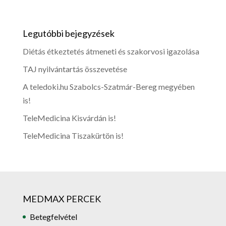
Legutóbbi bejegyzések
Diétás étkeztetés átmeneti és szakorvosi igazolása
TAJ nyilvántartás összevetése
A teledoki.hu Szabolcs-Szatmár-Bereg megyében
is!
TeleMedicina Kisvárdán is!
TeleMedicina Tiszakürtön is!
MEDMAX PERCEK
Betegfelvétel