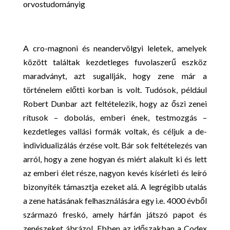
A cro-magnoni és neandervölgyi leletek, amelyek
között találtak kezdetleges fuvolaszerű eszköz
maradványt, azt sugallják, hogy zene már a
történelem előtti korban is volt. Tudósok, például
Robert Dunbar azt feltételezik, hogy az őszi zenei
rítusok – dobolás, emberi ének, testmozgás –
kezdetleges vallási formák voltak, és céljuk a de-
individualizálás érzése volt. Bár sok feltételezés van
arról, hogy a zene hogyan és miért alakult ki és lett
az emberi élet része, nagyon kevés kísérleti és leíró
bizonyíték támasztja ezeket alá. A legrégibb utalás
a zene hatásának felhasználására egy i.e. 4000 évből
származó freskó, amely hárfán játszó papot és
zenészeket ábrázol. Ebben az időszakban a Codex