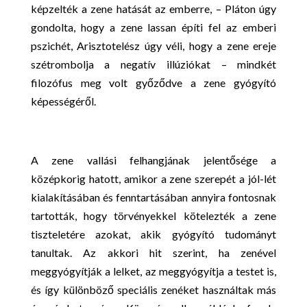
képzelték a zene hatását az emberre, – Pláton úgy
gondolta, hogy a zene lassan építi fel az emberi
pszichét, Arisztotelész úgy véli, hogy a zene ereje
szétrombolja a negatív illúziókat – mindkét
filozófus meg volt győződve a zene gyógyító
képességéről.
A zene vallási felhangjának jelentősége a
középkorig hatott, amikor a zene szerepét a jól-lét
kialakításában és fenntartásában annyira fontosnak
tartották, hogy törvényekkel kötelezték a zene
tiszteletére azokat, akik gyógyító tudományt
tanultak. Az akkori hit szerint, ha zenével
meggyógyítják a lelket, az meggyógyítja a testet is,
és így különböző speciális zenéket használtak más