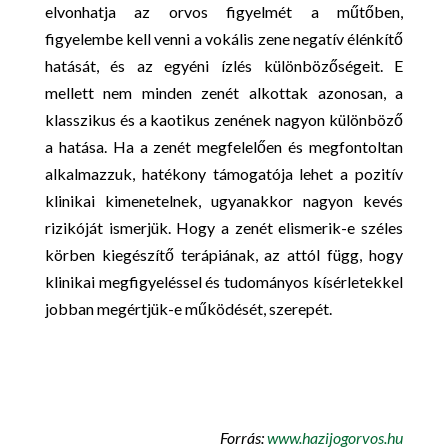
elvonhatja az orvos figyelmét a műtőben,
figyelembe kell venni a vokális zene negatív élénkítő
hatását, és az egyéni ízlés különbözőségeit. E
mellett nem minden zenét alkottak azonosan, a
klasszikus és a kaotikus zenének nagyon különböző
a hatása. Ha a zenét megfelelően és megfontoltan
alkalmazzuk, hatékony támogatója lehet a pozitív
klinikai kimenetelnek, ugyanakkor nagyon kevés
rizikóját ismerjük. Hogy a zenét elismerik-e széles
körben kiegészítő terápiának, az attól függ, hogy
klinikai megfigyeléssel és tudományos kísérletekkel
jobban megértjük-e működését, szerepét.
Forrás:
www.hazijogorvos.hu