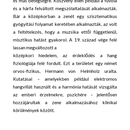
és más betegségre. Köszvény ellen például a fuvola
és a hárfa felváltott megszólaltatását alkalmazták.
Bár a középkorban a zenét egy szisztematikus
gyógyítási folyamat keretében alkalmazták, az volt
a feltételezés, hogy a muzsika ettől függetlenül,
misztikus hatást gyakorol. A 19. század vége felé
lassan megváltozott a
középkori hiedelem, az érdeklődés a hang
fiziológiája felé fordult. Ezt a területet egy német
orvos-fizikus, Hermann von Helmholz uralta.
Kutatásai – amelyekben például elektromos
hangvillát használt és a harmónia hatását vizsgálta
az emberi érzelmekre, pszichére – jelentősen
hozzájárultak a zene alkalmazásához klinikai
körülmények között.