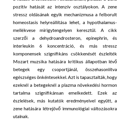
pozitív hatását az intenzív osztályokon. A zene
stressz oldásának egyik mechanizmusa a felborult
homeostasis helyreállítása lehet, a hypothalamus-
mellékvese mirigytengelyen keresztül. A cikk
szerzői a dehydroandrosteron, epinephrin, és
interleukin 6 koncentráció, és más stressz
komponensek szignifikáns csökkenését észlelték
Mozart muzsika hatására kritikus állapotban lévő
betegek egy csoportjánál, összehasonlítva
egészséges önkéntesekkel. Azt is tapasztalták, hogy
ezeknél a betegeknél a plazma növekedési hormon
tartalma szignifikánsan emelkedett. Ezek az
észlelések, más kutatók eredményeivel együtt, a
zene hatására létrejövő immunológiai változásokra
utalnak.