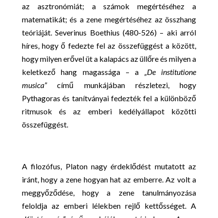
az asztronómiát; a számok megértéséhez a
matematikát; és a zene megértéséhez az összhang
teóriáját. Severinus Boethius (480-526) – aki arról
híres, hogy ő fedezte fel az összefüggést a között,
hogy milyen erővel üt a kalapács az üllőre és milyen a
keletkező hang magassága – a
„De institutione
musica”
című munkájában részletezi, hogy
Pythagoras és tanítványai fedezték fel a különböző
ritmusok és az emberi kedélyállapot közötti
összefüggést.
A filozófus, Platon nagy érdeklődést mutatott az
iránt, hogy a zene hogyan hat az emberre. Az volt a
meggyőződése, hogy a zene tanulmányozása
feloldja az emberi lélekben rejlő kettősséget. A