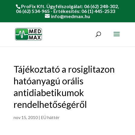
ProFix Kft. Ügyfélszolgálat: 06 (62) 248-302,
06 (62) 534-965 - Értékesítés: 06 (1) 445-2533
info@medmax.hu
Tájékoztató a rosiglitazon
hatóanyagú orális
antidiabetikumok
rendelhetőségéről
nov 15, 2010
|
EÜ háttér