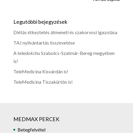
Legutóbbi bejegyzések
Diétás étkeztetés átmeneti és szakorvosi igazolása
TAJ nyilvántartás összevetése
A teledoki.hu Szabolcs-Szatmár-Bereg megyében
is!
TeleMedicina Kisvárdán is!
TeleMedicina Tiszakürtön is!
MEDMAX PERCEK
Betegfelvétel