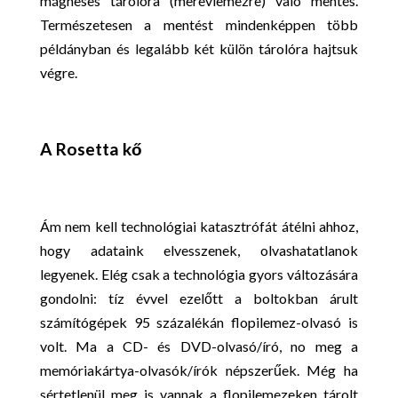
mágneses tárolóra (merevlemezre) való mentés.
Természetesen a mentést mindenképpen több
példányban és legalább két külön tárolóra hajtsuk
végre.
A Rosetta kő
Ám nem kell technológiai katasztrófát átélni ahhoz,
hogy adataink elvesszenek, olvashatatlanok
legyenek. Elég csak a technológia gyors változására
gondolni: tíz évvel ezelőtt a boltokban árult
számítógépek 95 százalékán flopilemez-olvasó is
volt. Ma a CD- és DVD-olvasó/író, no meg a
memóriakártya-olvasók/írók népszerűek. Még ha
sértetlenül meg is vannak a flopilemezeken tárolt