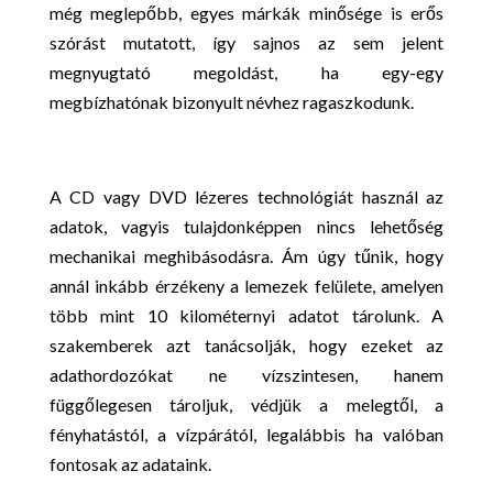
még meglepőbb, egyes márkák minősége is erős
szórást mutatott, így sajnos az sem jelent
megnyugtató megoldást, ha egy-egy
megbízhatónak bizonyult névhez ragaszkodunk.
A CD vagy DVD lézeres technológiát használ az
adatok, vagyis tulajdonképpen nincs lehetőség
mechanikai meghibásodásra. Ám úgy tűnik, hogy
annál inkább érzékeny a lemezek felülete, amelyen
több mint 10 kilométernyi adatot tárolunk. A
szakemberek azt tanácsolják, hogy ezeket az
adathordozókat ne vízszintesen, hanem
függőlegesen tároljuk, védjük a melegtől, a
fényhatástól, a vízpárától, legalábbis ha valóban
fontosak az adataink.