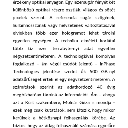
érzékeny optikai anyagon. Egy lézersugár fényét két
különböző optikai részre osztják, világos és sötét
pixelek szerint. A referencia sugár szögének,
hullámhosszának vagy helyzetének változtatásával
elviekben több ezer hologramot lehet tárolni
egyetlen egységen. A technika elméleti korlátai
több tíz ezer terrabyte-nyi adat egyetlen
négyzetcentiméteren. A technológiával komolyan
foglalkozó – ám végül csődöt jelentő – InPhase
Technologies jelentése szerint ők 500 GB-nyi
adatsűrűséget értek el egy négyzetcentiméteren. A
számítások szerint az adathordozó 40 évig
megbízhatóan tárolná az információt. Ám – ahogy
azt a Kürt szakembere, Molnár Géza is mondja –
ezek még csak kutatások, nem látszik, hogy mikor
kerülnek a hétköznapi felhasználás körébe. Az
biztos, hogy az átlag felhasználó számára egyelőre