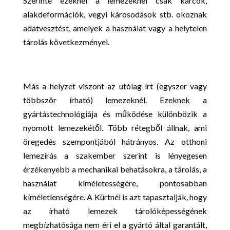
Szerinte ezeknél a lemezeknél csak karcok,
alakdeformációk, vegyi károsodások stb. okoznak
adatvesztést, amelyek a használat vagy a helytelen
tárolás következményei.
Más a helyzet viszont az utólag írt (egyszer vagy
többször írható) lemezeknél. Ezeknek a
gyártástechnológiája és működése különbözik a
nyomott lemezekétől. Több rétegből állnak, ami
öregedés szempontjából hátrányos. Az otthoni
lemezírás a szakember szerint is lényegesen
érzékenyebb a mechanikai behatásokra, a tárolás, a
használat kíméletességére, pontosabban
kíméletlenségére. A Kürtnél is azt tapasztalják, hogy
az írható lemezek tárolóképességének
megbízhatósága nem éri el a gyártó által garantált,