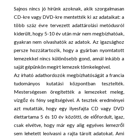
Sajnos nincs jó hírünk azoknak, akik szorgalmasan
CD-kre vagy DVD-kre mentették ki az adataikat: a
több száz évre tervezett adattárolási metódusról
kiderült, hogy 5-10 év után már nem megbízhatóak,
gyakran nem olvashatók az adatok. Az igazsághoz
persze hozzátartozik, hogy a gyárban nyomtatott
lemezekkel nincs különösebb gond, annál inkább a
saját gépünkön megírt lemezek tömkelegével.
Az írható adathordozók megbízhatóságát a francia
tudományos kutatási központban tesztelték.
Mesterségesen öregítették a lemezeket meleg,
vízgőz és fény segítségével. A tesztek eredményei
azt mutatták, hogy egy ilyesfajta CD vagy DVD
élettartama 5 és 10 év közötti, de előfordult, igaz,
csak elvétve, hogy már egy alig egyéves lemezről
sem lehetett leolvasni a rajta tárolt adatokat. Ami