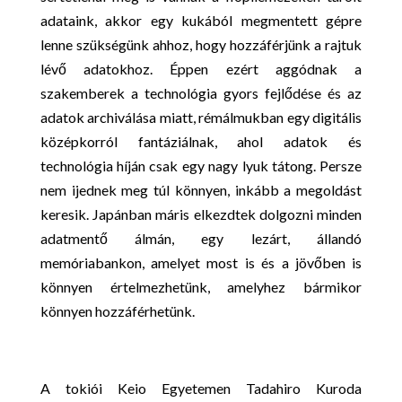
adataink, akkor egy kukából megmentett gépre
lenne szükségünk ahhoz, hogy hozzáférjünk a rajtuk
lévő adatokhoz. Éppen ezért aggódnak a
szakemberek a technológia gyors fejlődése és az
adatok archiválása miatt, rémálmukban egy digitális
középkorról fantáziálnak, ahol adatok és
technológia híján csak egy nagy lyuk tátong. Persze
nem ijednek meg túl könnyen, inkább a megoldást
keresik. Japánban máris elkezdtek dolgozni minden
adatmentő álmán, egy lezárt, állandó
memóriabankon, amelyet most is és a jövőben is
könnyen értelmezhetünk, amelyhez bármikor
könnyen hozzáférhetünk.
A tokiói Keio Egyetemen Tadahiro Kuroda