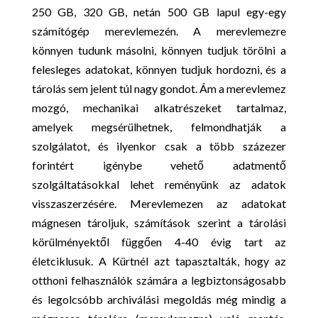
250 GB, 320 GB, netán 500 GB lapul egy-egy
számítógép merevlemezén. A merevlemezre
könnyen tudunk másolni, könnyen tudjuk törölni a
felesleges adatokat, könnyen tudjuk hordozni, és a
tárolás sem jelent túl nagy gondot. Ám a merevlemez
mozgó, mechanikai alkatrészeket tartalmaz,
amelyek megsérülhetnek, felmondhatják a
szolgálatot, és ilyenkor csak a több százezer
forintért igénybe vehető adatmentő
szolgáltatásokkal lehet reményünk az adatok
visszaszerzésére. Merevlemezen az adatokat
mágnesen tároljuk, számítások szerint a tárolási
körülményektől függően 4-40 évig tart az
életciklusuk. A Kürtnél azt tapasztalták, hogy az
otthoni felhasználók számára a legbiztonságosabb
és legolcsóbb archiválási megoldás még mindig a