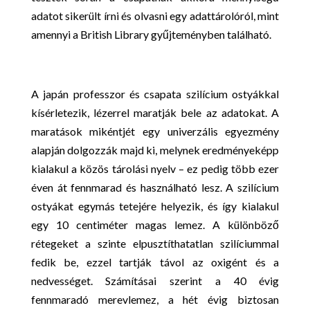
adatot sikerült írni és olvasni egy adattárolóról, mint
amennyi a British Library gyűjteményben található.
A japán professzor és csapata szilícium ostyákkal
kísérletezik, lézerrel maratják bele az adatokat. A
maratások mikéntjét egy univerzális egyezmény
alapján dolgozzák majd ki, melynek eredményeképp
kialakul a közös tárolási nyelv – ez pedig több ezer
éven át fennmarad és használható lesz. A szilícium
ostyákat egymás tetejére helyezik, és így kialakul
egy 10 centiméter magas lemez. A különböző
rétegeket a szinte elpusztíthatatlan szilíciummal
fedik be, ezzel tartják távol az oxigént és a
nedvességet. Számításai szerint a 40 évig
fennmaradó merevlemez, a hét évig biztosan