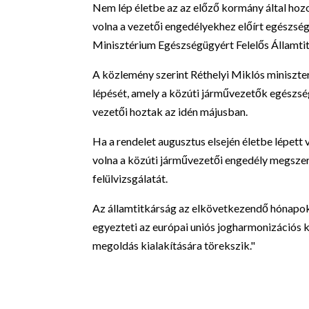
Nem lép életbe az az előző kormány által hoz
volna a vezetői engedélyekhez előírt egészsé
Minisztérium Egészségügyért Felelős Államti
A közlemény szerint Réthelyi Miklós miniszter
lépését, amely a közúti járművezetők egészség
vezetői hoztak az idén májusban.
Ha a rendelet augusztus elsején életbe lépett
volna a közúti járművezetői engedély megszerz
felülvizsgálatát.
Az államtitkárság az elkövetkezendő hónapokb
egyezteti az európai uniós jogharmonizációs 
megoldás kialakítására törekszik."