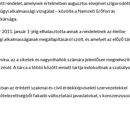
ott rendelet, amelynek értelmében augusztus elsejével szigorodot
gügyi alkalmassági vizsgálat – közölte a Nemzeti Erőforrás
tkársága.
 2011. január 1-jéig elhalasztotta annak a rendeletnek az életbe
i alkalmasságának megállapításáról szólt, és amelyet az előző tá
 volna, az a siketek és nagyothallók számára jelentősen megnehezít
ését. A tárca a többi között emiatt tartja indokoltnak a szabály
an az érintett szakmai és civil érdekképviseleti szervezetekkel
kötelezettségből fakadó változtatási javaslatokat, s konszenzuso