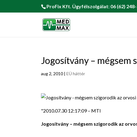
ProFix Kft. Ügyfélszolgálat: 06 (62) 248-
Jogosítvány – mégsem sz
aug 2, 2010
|
EÜ háttér
"2010.07.30 12:17:09 – MTI
Jogosítvány – mégsem szigorodik az orvos