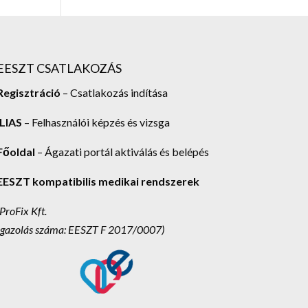
EESZT CSATLAKOZÁS
Regisztráció
– Csatlakozás indítása
ILIAS
– Felhasználói képzés és vizsga
Főoldal
– Ágazati portál aktiválás és belépés
EESZT kompatibilis medikai rendszerek
(ProFix Kft.
Igazolás száma: EESZT F 2017/0007)