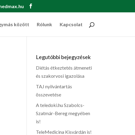
medmax.hu
gymás között
Rólunk
Kapcsolat
Legutóbbi bejegyzések
Diétás étkeztetés átmeneti
és szakorvosi igazolása
TAJ nyilvántartás
összevetése
A teledoki.hu Szabolcs-
Szatmár-Bereg megyében
is!
TeleMedicina Kisvárdán is!