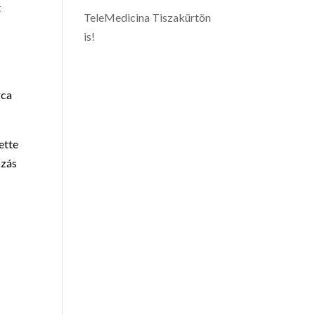
t
TeleMedicina Tiszakürtön
is!
rca
ette
ozás
s