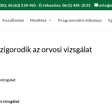
302, 06 (62) 534-965 - Értékesítés: 06 (1) 445-2533
info@
Kezdőoldal
MedMax
Programváltó útikalauz
E
igorodik az orvosi vizsgálat
i vizsgálat