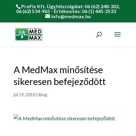
ProFix Kft. Ügyfélszolgálat: 06 (62) 248-302,
06 (62) 534-965 - Értékesítés: 06 (1) 445-2533
info@medmax.hu
A MedMax minősítése
sikeresen befejeződött
júl 19, 2010
|
Blog