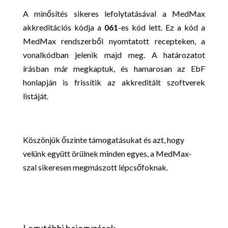
A minősítés sikeres lefolytatásával a MedMax
akkreditációs kódja a
061
-es kód lett. Ez a kód a
MedMax rendszerből nyomtatott recepteken, a
vonalkódban jelenik majd meg. A határozatot
írásban már megkaptuk, és hamarosan az EbF
honlapján is frissítik az akkreditált szoftverek
listáját.
Köszönjük őszinte támogatásukat és azt, hogy
velünk együtt örülnek minden egyes, a MedMax-
szal sikeresen megmászott lépcsőfoknak.