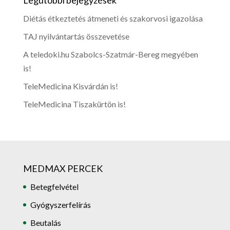
Legutóbbi bejegyzések
Diétás étkeztetés átmeneti és szakorvosi igazolása
TAJ nyilvántartás összevetése
A teledoki.hu Szabolcs-Szatmár-Bereg megyében
is!
TeleMedicina Kisvárdán is!
TeleMedicina Tiszakürtön is!
MEDMAX PERCEK
Betegfelvétel
Gyógyszerfelírás
Beutalás