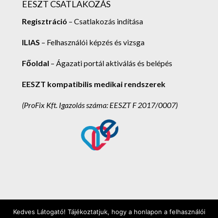
EESZT CSATLAKOZÁS
Regisztráció
– Csatlakozás indítása
ILIAS
– Felhasználói képzés és vizsga
Főoldal
– Ágazati portál aktiválás és belépés
EESZT kompatibilis medikai rendszerek
(ProFix Kft.
Igazolás száma: EESZT F 2017/0007)
Kedves Látogató! Tájékoztatjuk, hogy a honlapon a felhasználói
ProFix Kft. 2025. - Minden jog fenntartva! -