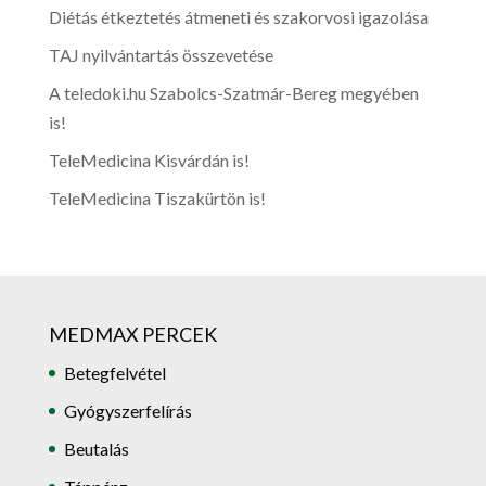
Diétás étkeztetés átmeneti és szakorvosi igazolása
TAJ nyilvántartás összevetése
A teledoki.hu Szabolcs-Szatmár-Bereg megyében
is!
TeleMedicina Kisvárdán is!
TeleMedicina Tiszakürtön is!
MEDMAX PERCEK
Betegfelvétel
Gyógyszerfelírás
Beutalás