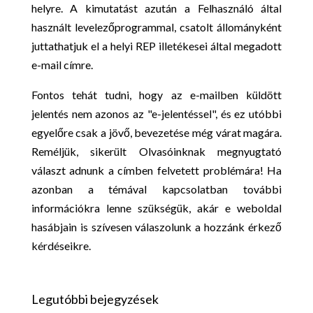
helyre. A kimutatást azután a Felhasználó által
használt levelezőprogrammal, csatolt állományként
juttathatjuk el a helyi REP illetékesei által megadott
e-mail címre.
Fontos tehát tudni, hogy az e-mailben küldött
jelentés nem azonos az "e-jelentéssel", és ez utóbbi
egyelőre csak a jövő, bevezetése még várat magára.
Reméljük, sikerült Olvasóinknak megnyugtató
választ adnunk a címben felvetett problémára! Ha
azonban a témával kapcsolatban további
információkra lenne szükségük, akár e weboldal
hasábjain is szívesen válaszolunk a hozzánk érkező
kérdéseikre.
Legutóbbi bejegyzések