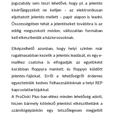
jogszabály sem teszi lehetővé, hogy pl. a jelentés
kísérőjegyzékét ne kelljen – az elektronikusan
eljuttatott jelentés mellett – papír alapon is leadni.
Összességében tehát a jelentéseket továbbra is az
eddig megszokott módon, változatlan formában
kell elkészíteniük a háziorvosoknak.
Elképzelhető azonban, hogy helyi szinten már
rugalmasabban kezelik a jelentés leadását, és egy e-
mailhez csatolva is elfogadják az egyébként
korábban floppyra mentett, és floppyn küldött
jelentés-fájlokat. Erről a lehetőségről érdemes
egyeztetniük kedves Felhasználóinknak a helyi REP
kapcsolattartójukkal.
A ProDoki Plus-ban ehhez minden lehetőség adott,
hiszen bármely kötelező jelentést elkészíthetünk a
számítógépünkön egy tetszőlegesen megjelölt