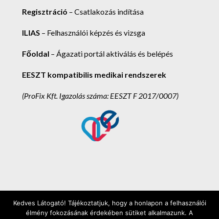
Regisztráció
– Csatlakozás indítása
ILIAS
– Felhasználói képzés és vizsga
Főoldal
– Ágazati portál aktiválás és belépés
EESZT kompatibilis medikai rendszerek
(ProFix Kft.
Igazolás száma: EESZT F 2017/0007)
Kedves Látogató! Tájékoztatjuk, hogy a honlapon a felhasználói
ProFix Kft. 2025. - Minden jog fenntartva! -
élmény fokozásának érdekében sütiket alkalmazunk. A