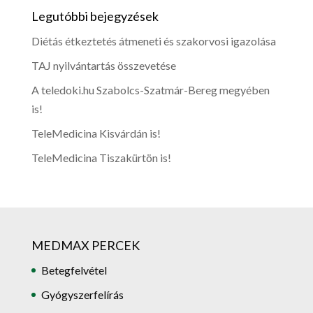
Legutóbbi bejegyzések
Diétás étkeztetés átmeneti és szakorvosi igazolása
TAJ nyilvántartás összevetése
A teledoki.hu Szabolcs-Szatmár-Bereg megyében
is!
TeleMedicina Kisvárdán is!
TeleMedicina Tiszakürtön is!
MEDMAX PERCEK
Betegfelvétel
Gyógyszerfelírás