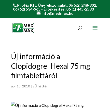
ProFix Kft. Ügyfélszolgálat: 06 (62) 248-302,
06 (62) 534-965 - Értékesítés: 06 (1) 445-2533
info@medmax.hu
Új információ a
Clopidogrel Hexal 75 mg
filmtablettáról
ápr 13, 2010
|
EÜ háttér