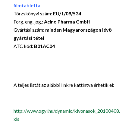
filmtabletta
Törzskönyvi szám:
EU/1/09/534
Forg. eng. jog.:
Acino Pharma GmbH
Gyártási szám:
minden Magyarországon lévő
gyártási tétel
ATC kód:
B01AC04
A teljes listát az alábbi linkre kattintva érhetik el:
http://www.ogyi.hu/dynamic/kivonasok_20100408.
xls