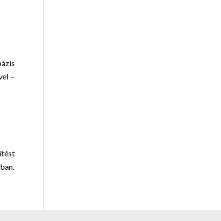
ázis
vel –
ítést
tban.