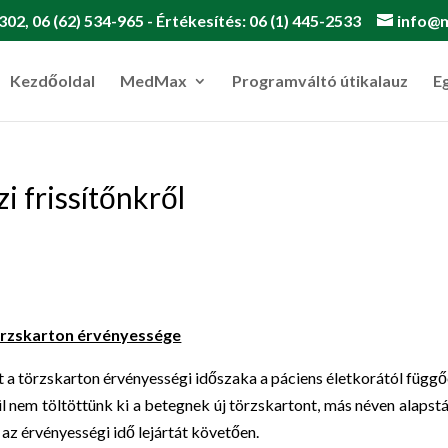
302, 06 (62) 534-965 - Értékesítés: 06 (1) 445-2533
info@
Kezdőoldal
MedMax
Programváltó útikalauz
E
i frissítőnkről
rzskarton érvényessége
t a törzskarton érvényességi időszaka a páciens életkorától függő
l nem töltöttünk ki a betegnek új törzskartont, más néven alapst
l az érvényességi idő lejártát követően.