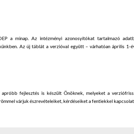
EP a minap. Az intézményi azonosyítókat tartalmazó adatb
ünkben. Az új táblát a verzióval együtt – várhatóan április 1-é
apróbb fejlesztés is készült Önöknek, melyeket a verziófriss
römmel várjuk észrevételeiket, kérdéseiket a fentiekkel kapcsola