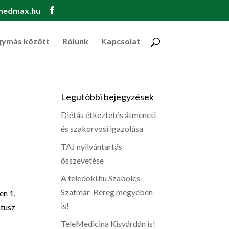
medmax.hu
gymás között
Rólunk
Kapcsolat
Legutóbbi bejegyzések
Diétás étkeztetés átmeneti
és szakorvosi igazolása
TAJ nyilvántartás
összevetése
A teledoki.hu Szabolcs-
Szatmár-Bereg megyében
en 1,
is!
átusz
TeleMedicina Kisvárdán is!