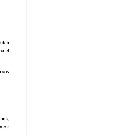
tuk a
xcel
orvos
tunk,
lonok