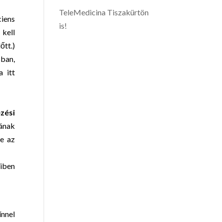
TeleMedicina Tiszakürtön
ciens
is!
 kell
őtt.)
ban,
a itt
zési
jának
ne az
iben
ínnel