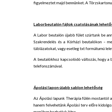
figyelmeztet majd bennünket. A Törzskartonu
Laborbeutalón fájlok csatolásának lehet
A Labor beutalón újabb fület szúrtunk be a
Szakrendelés és a Kórházi beutalókon – m
táblázatokat, vagy esetleg txt formátumú lele
A beutalókhoz kapcsolódó változás, hogy a b
telefonszámával.
Ápolási lapon újabb sablon lehetőség
Az Ápolási lapunk Therápia fülén mostantól 
hanem felvehetünk Ápolási terv előre kidolgo
menüben hozhatjuk létre.