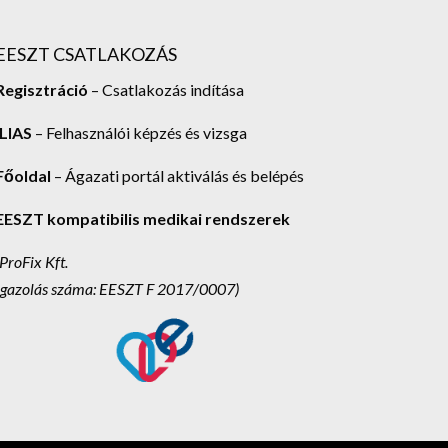
EESZT CSATLAKOZÁS
Regisztráció
– Csatlakozás indítása
ILIAS
– Felhasználói képzés és vizsga
Főoldal
– Ágazati portál aktiválás és belépés
EESZT kompatibilis medikai rendszerek
(ProFix Kft.
Igazolás száma: EESZT F 2017/0007)