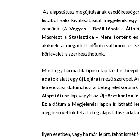
Az alapstátusz megújításának esedékességér
listából való kiválasztásnál megjelenik egy
vennünk. (A
Vegyes
–
Beállítások – Álta
Másrészt a
Statisztika
–
Nem történt e
akiknek a megadott időintervallumon és szü
körlevelet is szerkeszthetünk.
Most egy harmadik típusú kijelzést is beép
adatok
alatt egy új
Lejárat
mező szerepel. A 
létrehozási dátumához a beteg életkorának 
Alapstátusz
lap, vagyis az
Új törzskarton l
Ez a dátum a Megjelenési lapon is látható le
még nem vettük fel a beteg alapstátusz adatai
Ilyen esetben, vagy ha már lejárt, tehát ismét 