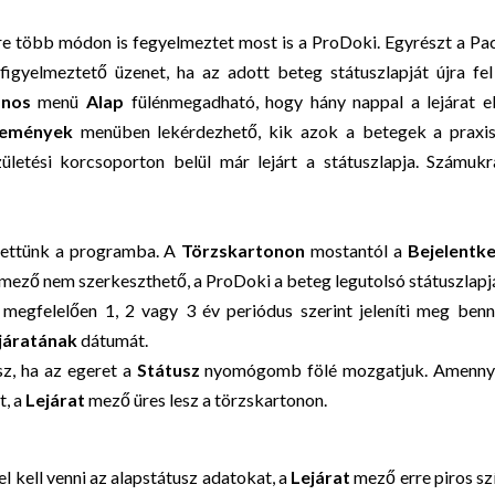
e több módon is fegyelmeztet most is a ProDoki. Egyrészt a Pa
 figyelmeztető üzenet, ha az adott beteg státuszlapját újra fel
lános
menü
Alap
fülénmegadható, hogy hány nappal a lejárat el
semények
menüben lekérdezhető, kik azok a betegek a praxis
letési korcsoporton belül már lejárt a státuszlapja. Számukr
ítettünk a programba. A
Törzskartonon
mostantól a
Bejelentke
mező nem szerkeszthető, a ProDoki a beteg legutolsó státuszlap
megfelelően 1, 2 vagy 3 év periódus szerint jeleníti meg ben
ejáratának
dátumát.
sz, ha az egeret a
Státusz
nyomógomb fölé mozgatjuk. Amenny
t, a
Lejárat
mező üres lesz a törzskartonon.
fel kell venni az alapstátusz adatokat, a
Lejárat
mező erre piros sz