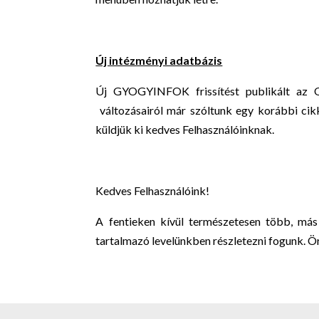
Új intézményi adatbázis
Új GYOGYINFOK frissítést publikált az O
változásairól már szóltunk egy korábbi cikk
küldjük ki kedves Felhasználóinknak.
Kedves Felhasználóink!
A fentieken kívül természetesen több, más 
tartalmazó levelünkben részletezni fogunk. Ö