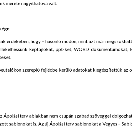
nk mérete nagyíthatóvá vált.
ősége
nnak érdekében, hogy – hasonló módon, mint azt már megszokhat
ellékelhessünk képfájlokat, ppt-ket, WORD dokumentumokat, E
teket.
eutalókon szereplő fejlécbe kerülő adatokat kiegészítettük az 
az Ápolási terv ablakban nem csupán szabad szöveggel dolgozha
zott sablonokat is. Az új Ápolási terv sablonokat a Vegyes – Sab