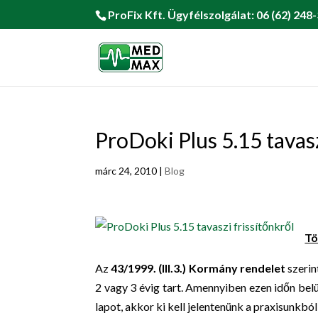
ProFix Kft. Ügyfélszolgálat: 06 (62) 248-
ProDoki Plus 5.15 tavasz
márc 24, 2010
|
Blog
Tö
Az
43/1999. (III.3.) Kormány rendelet
szerin
2 vagy 3 évig tart. Amennyiben ezen időn belü
lapot, akkor k
i kell jelentenünk a praxisunkbó